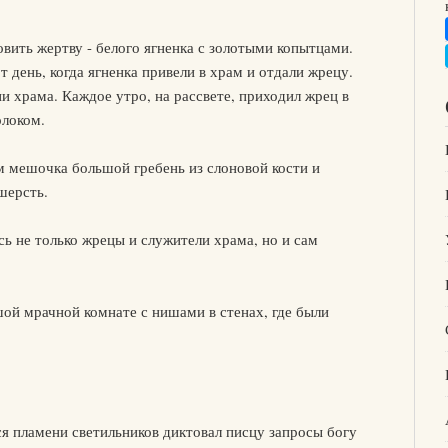
овить жертву - белого ягненка с золотыми копытцами.
 день, когда ягненка привели в храм и отдали жрецу.
и храма. Каждое утро, на рассвете, приходил жрец в
олоком.
м мешочка большой гребень из слоновой кости и
шерсть.
сь не только жрецы и служители храма, но и сам
ой мрачной комнате с нишами в стенах, где были
я пламени светильников диктовал писцу запросы богу