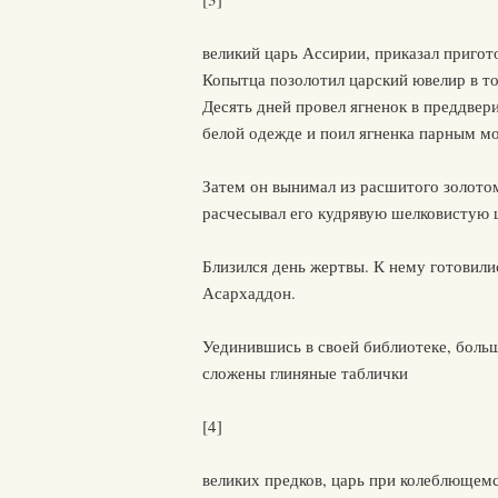
великий царь Ассирии, приказал пригот
Копытца позолотил царский ювелир в тот
Десять дней провел ягненок в преддвери
белой одежде и поил ягненка парным м
Затем он вынимал из расшитого золото
расчесывал его кудрявую шелковистую 
Близился день жертвы. К нему готовили
Асархаддон.
Уединившись в своей библиотеке, больш
сложены глиняные таблички
[4]
великих предков, царь при колеблющемс