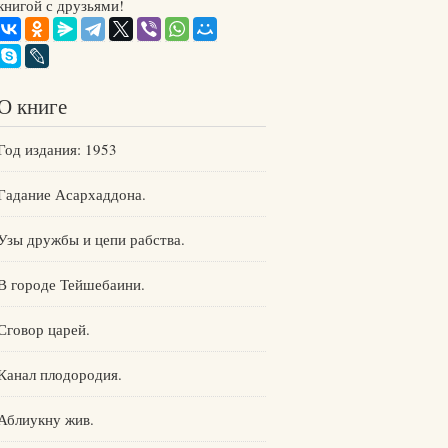
книгой с друзьями!
О книге
Год издания: 1953
Гадание Асархаддона.
Узы дружбы и цепи рабства.
В городе Тейшебаини.
Сговор царей.
Канал плодородия.
Аблиукну жив.