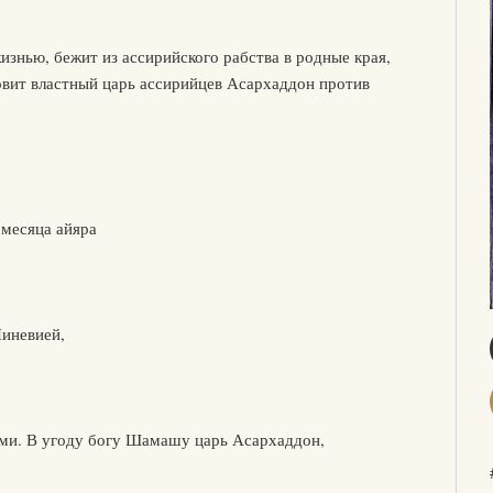
изнью, бежит из ассирийского рабства в родные края,
овит властный царь ассирийцев Асархаддон против
 месяца айяра
иневией,
ами. В угоду богу Шамашу царь Асархаддон,