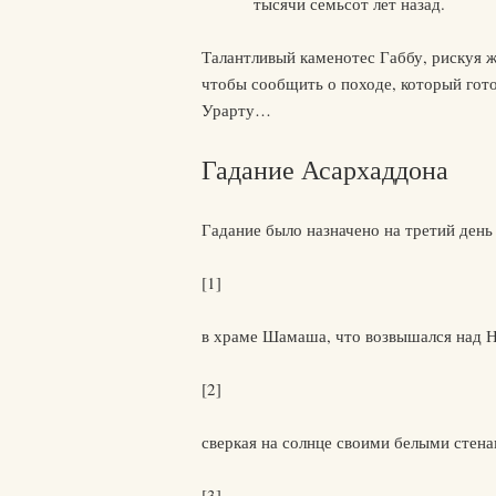
тысячи семьсот лет назад.
Талантливый каменотес Габбу, рискуя ж
чтобы сообщить о походе, который гот
Урарту…
Гадание Асархаддона
Гадание было назначено на третий день
[1]
в храме Шамаша, что возвышался над Н
[2]
сверкая на солнце своими белыми стен
[3]