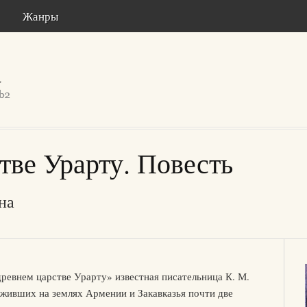
Жанры
тве Урарту. Повесть
на
древнем царстве Урарту» известная писательница К. М.
 живших на землях Армении и Закавказья почти две