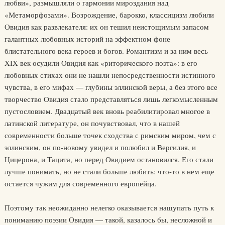
любви», размышляли о гармонии мироздания над
«Метаморфозами». Возрождение, барокко, классицизм любили
Овидия как развлекателя: их он тешил неистощимым запасом
галантных любовных историй на эффектном фоне
блистательного века героев и богов. Романтизм и за ним весь
XIX век осудили Овидия как «риторического поэта»: в его
любовных стихах они не нашли непосредственности истинного
чувства, в его мифах — глубины эллинской веры, а без этого все
творчество Овидия стало представляться лишь легкомысленным
пустословием. Двадцатый век вновь реабилитировал многое в
латинской литературе, он почувствовал, что в нашей
современности больше точек сходства с римским миром, чем с
эллинским, он по-новому увидел и полюбил и Вергилия, и
Цицерона, и Тацита, но перед Овидием остановился. Его стали
лучше понимать, но не стали больше любить: что-то в нем еще
остается чужим для современного европейца.
Поэтому так неожиданно нелегко оказывается нащупать путь к
пониманию поэзии Овидия — такой, казалось бы, несложной и