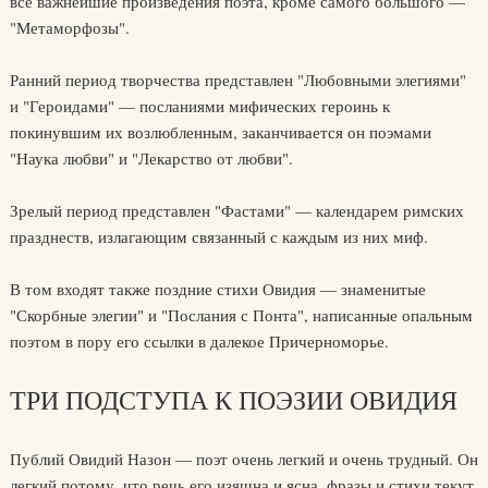
все важнейшие произведения поэта, кроме самого большого —
"Метаморфозы".
Ранний период творчества представлен "Любовными элегиями"
и "Героидами" — посланиями мифических героинь к
покинувшим их возлюбленным, заканчивается он поэмами
"Наука любви" и "Лекарство от любви".
Зрелый период представлен "Фастами" — календарем римских
празднеств, излагающим связанный с каждым из них миф.
В том входят также поздние стихи Овидия — знаменитые
"Скорбные элегии" и "Послания с Понта", написанные опальным
поэтом в пору его ссылки в далекое Причерноморье.
ТРИ ПОДСТУПА К ПОЭЗИИ ОВИДИЯ
Публий Овидий Назон — поэт очень легкий и очень трудный. Он
легкий потому, что речь его изящна и ясна, фразы и стихи текут