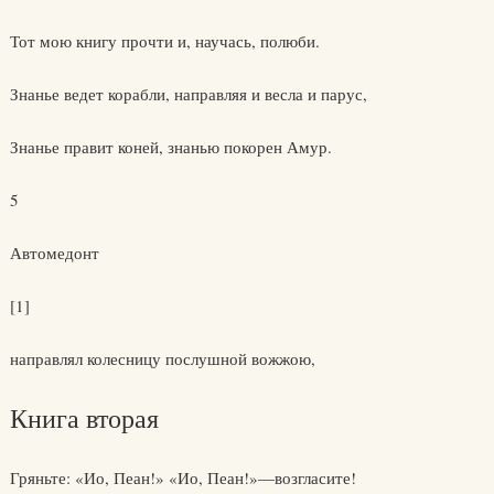
Тот мою книгу прочти и, научась, полюби.
Знанье ведет корабли, направляя и весла и парус,
Знанье правит коней, знанью покорен Амур.
5
Автомедонт
[1]
направлял колесницу послушной вожжою,
Книга вторая
Гряньте: «Ио, Пеан!» «Ио, Пеан!»—возгласите!