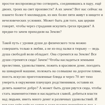
простое воспроизводство сотворить, соединившись в пару, ещё
двоих, троих на свет произвести? А их зачем? Вот нас сейчас на
планете более 6 миллиардов, из них более пяти живут в нищете и
нечеловеческих условиях. Может быть для того, как церкви
говорят, чтобы через страдания искупить грехи предков? А
предки-то зачем приходили на Землю?
Такой путь с уровня души до физического тела можно
совершить только в любви, а не из-под палки в тюрьму — ведь
душа свободой воли обладает. Она стремится на Землю! Все
души стремятся сюда! Зачем? Чтобы насладиться земными
прелестями, удовольствием, пожить в красивом доме, поездить
на шикарной машине, полежать на солнышке на дорогом пляже,
поесть искусно приготовленные блюда и через 70 лет тихо
умереть в окружении плачущих родственников, оставив их
делить нажитое добро? А может быть души рвутся сюда, чтобы
стать знаменитостями и насладиться славой, добиться власти
над людьми, иметь много денег и различных удовольствий. И
вот уже счёт идёт на сотни и даже тысячи покорённых тел, а