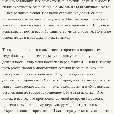
именно остановку. Всё замечательно: близкие, друзья, знакомые
видят счастливые отношения, но мы сами стали ощущать застой
— нет развития любви. Все наши стремления добиться ещё
большей любви не давали результата. Многие годы совместной
жизни постепенно превращают любовь в привычку… Подобное
испытывают почти все и большинство мирятся с этим. Но мы не
успокоились и продолжали искать выход.
Так как я поставил во главу своего творчества вопросы семьи и
веду большую просветительскую и консультационную
деятельность, Мир меня поставил перед фактом — или я нахожу
путь роста любви в многолетних семейных отношениях, или
ухожу «на почётную пенсию». Предупреждение было
достаточно серьёзным. (Я об этом периоде своей жизни писал в
книге «Самовоскрешение — тоже реальность» и в «Управляемая
регенерация или самовоскрешение»). И я стал искать… Этот
поиск, и всё то, что произошло со мной во время Перехода,
привели к глубочайшему пересмотру мировоззрения и к
открытию новых горизонтов. И жизнь сразу откликнулась на эти