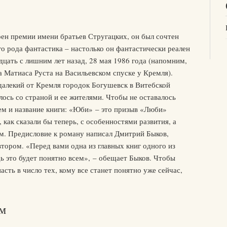
н премии имени братьев Стругацких, он был сочтен
о рода фантастика – настолько он фантастически реален
дцать с лишним лет назад, 28 мая 1986 года (напомним,
а Матиаса Руста на Васильевском спуске у Кремля).
далекий от Кремля городок Богушевск в Витебской
лось со страной и ее жителями. Чтобы не оставалось
ем и название книги: «Юби» – это призыв «Люби»
, как сказали бы теперь, с особенностями развития, а
м. Предисловие к роману написал Дмитрий Быков,
втором. «Перед вами одна из главных книг одного из
дь это будет понятно всем», – обещает Быков. Чтобы
асть в число тех, кому все станет понятно уже сейчас,
им