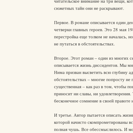
читательское внимание на три вещи, ко
сюжетных тайн они не раскрывают.
Первое. В романе описывается один ден
четверки главных героев. Это 28 мая 19
перестройка еще толком не началась, н
не путаться в обстоятельствах.
Второе. Этот роман – один из многих се
описывается жизнь диссидентов. Мы мно
Нима призван высветить всю глубину ад
обстоятельствах – многие попросту не п
существенная – как раз в том, чтобы п
приносит ни славы, ни удовлетворения.
бесконечное сомнение в своей правоте 
И третье. Автор пытается описать жизн
которой начисто скомпрометированы вс
полная чушь. Все обессмыслилось. И мо