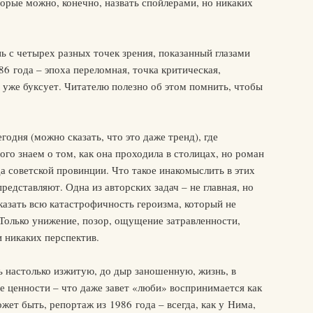
торые можно, конечно, назвать спойлерами, но никаких
ь с четырех разных точек зрения, показанный глазами
86 года – эпоха переломная, точка критическая,
о уже буксует. Читателю полезно об этом помнить, чтобы
годня (можно сказать, что это даже тренд), где
го знаем о том, как она проходила в столицах, но роман
а советской провинции. Что такое инакомыслить в этих
редставляют. Одна из авторских задач – не главная, но
оказать всю катастрофичность героизма, который не
 Только унижение, позор, ощущение затравленности,
и никаких перспектив.
ь настолько изжитую, до дыр заношенную, жизнь, в
е ценности – что даже завет «люби» воспринимается как
жет быть, репортаж из 1986 года – всегда, как у Нима,