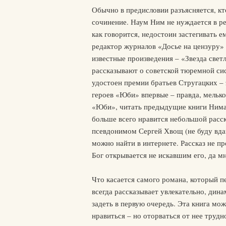
Обычно в предисловии разъясняется, кт
сочинение. Наум Ним не нуждается в ре
как говорится, недостоин застегивать 
редактор журналов «Досье на цензуру» 
известные произведения – «Звезда свет
рассказывают о советской тюремной сис
удостоен премии братьев Стругацких –
героев «Юби» впервые – правда, мельк
«Юби», читать предыдущие книги Нима 
больше всего нравится небольшой расск
псевдонимом Сергей Хвощ (не буду вдав
можно найти в интернете. Рассказ не пр
Бог открывается не искавшим его, да м
Что касается самого романа, который п
всегда рассказывает увлекательно, дина
задеть в первую очередь. Эта книга мож
нравиться – но оторваться от нее трудн