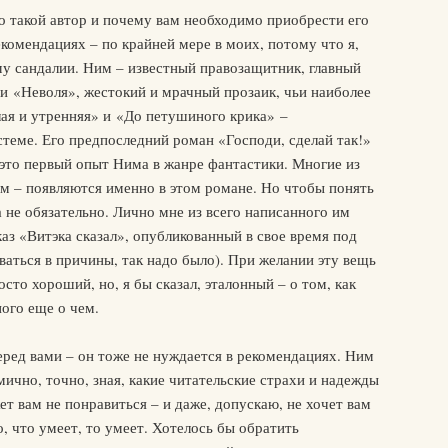
о такой автор и почему вам необходимо приобрести его
комендациях – по крайней мере в моих, потому что я,
ему сандалии. Ним – известный правозащитник, главный
и «Неволя», жестокий и мрачный прозаик, чьи наиболее
лая и утренняя» и «До петушиного крика» –
теме. Его предпоследний роман «Господи, сделай так!»
 это первый опыт Нима в жанре фантастики. Многие из
ом – появляются именно в этом романе. Но чтобы понять
не обязательно. Лично мне из всего написанного им
аз «Витэка сказал», опубликованный в свое время под
аться в причины, так надо было). При желании эту вещь
осто хороший, но, я бы сказал, эталонный – о том, как
ного еще о чем.
еред вами – он тоже не нуждается в рекомендациях. Ним
мично, точно, зная, какие читательские страхи и надежды
ет вам не понравиться – и даже, допускаю, не хочет вам
о, что умеет, то умеет. Хотелось бы обратить