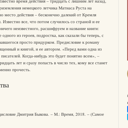
Известно время действия – тридцать с лишним лет назад,
приземления немецкого летчика Матиаса Руста на
но место действия – бесконечно далекий от Кремля
 Известно все, что потом случилось со страной и ее
ничего неизвестного, расшифруем и название книги:
дного из героев, подростка, как сказали бы теперь, с
овавшегося просто придурком. Предисловие к роману
щенный и книгой, и ее автором. «Перед вами одна из
 писателей. Когда-нибудь это будет понятно всем», –
идцать лет и сразу попасть в число тех, кому все станет
менно прочесть.
тва
исловие Дмитрия Быкова. – М.: Время, 2018. – (Самое