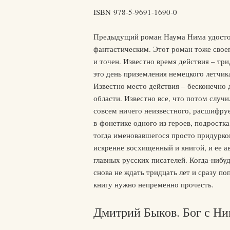
ISBN 978-5-9691-1690-0
Предыдущий роман Наума Нима удостое
фантастическим. Этот роман тоже своег
и точен. Известно время действия – три
это день приземления немецкого летчик
Известно место действия – бесконечно 
области. Известно все, что потом случи
совсем ничего неизвестного, расшифру
в фонетике одного из героев, подростка
тогда именовавшегося просто придурко
искренне восхищенный и книгой, и ее а
главных русских писателей. Когда-нибу
снова не ждать тридцать лет и сразу поп
книгу нужно непременно прочесть.
Дмитрий Быков. Бог с Н