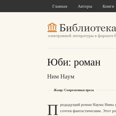
Главная
Авторы
Книги
Юби: роман
Ним Наум
Жанр: Современная проза
П
редыдущий роман Наума Нима у
сочтен фантастическим. Этот ро