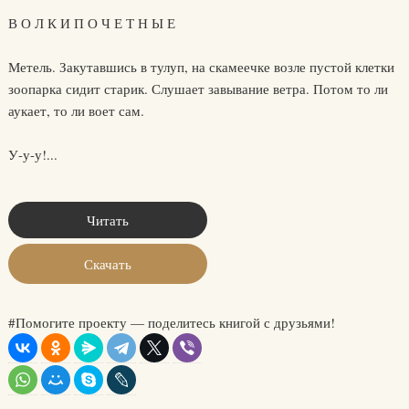
В О Л К И П О Ч Е Т Н Ы Е
Метель. Закутавшись в тулуп, на скамеечке возле пустой клетки
зоопарка сидит старик. Слушает завывание ветра. Потом то ли
аукает, то ли воет сам.
У-у-у!...
Читать
Скачать
#Помогите проекту — поделитесь книгой с друзьями!