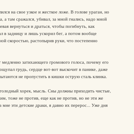
лился на свое узкое и жесткое ложе. В голове ураган, но
а, а там сражался, убивал, за мной гнались, надо мной
евая вернуться и драться, чтобы погибнуть, как
 в задницу и лишь ускорил бег, а потом вообще
мной скоростью, растопырив руки, что постепенно
от медленно затихающего громового голоса, почему его
ощупал грудь, сердце вот-вот выскочит в панике, даже
ытаются не пропустить в кишки острую сталь клинка.
 голодный хорек, мысль. Сны должны приходить чистые,
ким, тоже не против, еще как не против, но не эти же
 мне эти детские драки, я давно их перерос... Уже дня