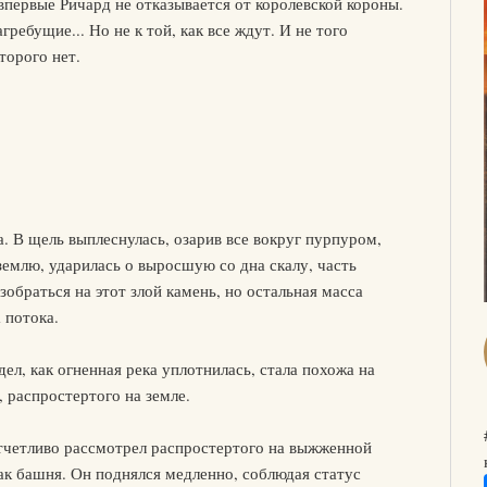
первые Ричард не отказывается от королевской короны.
гребущие... Но не к той, как все ждут. И не того
торого нет.
а. В щель выплеснулась, озарив все вокруг пурпуром,
землю, ударилась о выросшую со дна скалу, часть
обраться на этот злой камень, но остальная масса
 потока.
дел, как огненная река уплотнилась, стала похожа на
, распростертого на земле.
отчетливо рассмотрел распростертого на выжженной
как башня. Он поднялся медленно, соблюдая статус