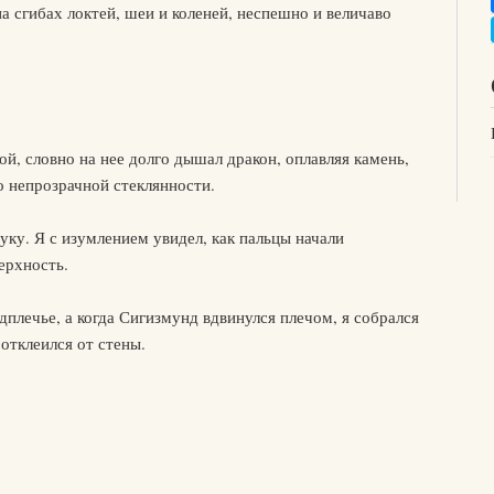
а сгибах локтей, шеи и коленей, неспешно и величаво
й, словно на нее долго дышал дракон, оплавляя камень,
о непрозрачной стеклянности.
ку. Я с изумлением увидел, как пальцы начали
ерхность.
дплечье, а когда Сигизмунд вдвинулся плечом, я собрался
отклеился от стены.