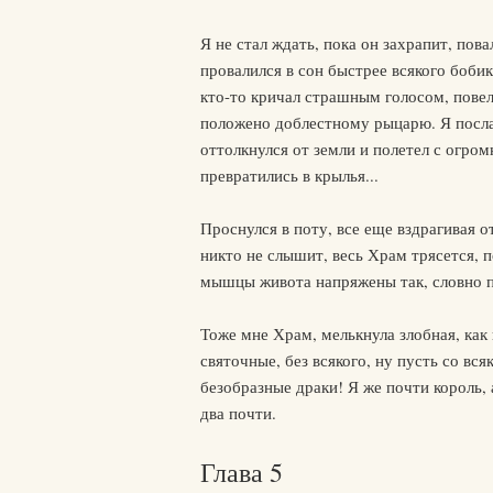
Я не стал ждать, пока он захрапит, пова
провалился в сон быстрее всякого бобик
кто-то кричал страшным голосом, повел
положено доблестному рыцарю. Я послал
оттолкнулся от земли и полетел с огро
превратились в крылья...
Проснулся в поту, все еще вздрагивая 
никто не слышит, весь Храм трясется, п
мышцы живота напряжены так, словно п
Тоже мне Храм, мелькнула злобная, как
святочные, без всякого, ну пусть со вся
безобразные драки! Я же почти король, а
два почти.
Глава 5