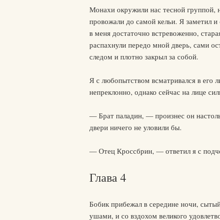
Монахи окружили нас тесной группой, 
провожали до самой кельи. Я заметил и 
в меня достаточно встревоженно, старая
распахнули передо мной дверь, сами ос
следом и плотно закрыл за собой.
Я с любопытством всматривался в его ли
непреклонно, однако сейчас на лице си
— Брат паладин, — произнес он настоль
двери ничего не уловили бы.
— Отец Кроссбрин, — ответил я с под
Глава 4
Бобик прибежал в середине ночи, сытый
ушами, и со вздохом великого удовлетво