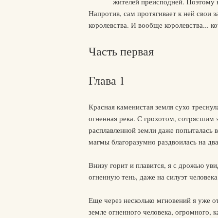
жителей преисподней. Поэтому в
Напротив, сам протягивает к ней свои за
королевства. И вообще королевства... ко
Часть первая
Глава 1
Красная каменистая земля сухо треснул
огненная река. С грохотом, сотрясшим 
расплавленной земли даже попыталась вз
магмы благоразумно раздвоилась на два
Внизу горит и плавится, я с дрожью уви
огненную тень, даже на силуэт человека
Еще через несколько мгновений я уже 
земле огненного человека, огромного, 