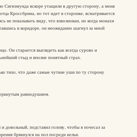
но Сигизмунда вскоре утащили в другую сторону, а меня
отца Кроссбрина, но тот идет в сторонке, всматривается
сь не показывать виду, что взволнован, но когда монахи
тавшись в коридоре, он неожиданно шагнул за мной
цо. Он старается выглядеть как всегда сурово и
льнейший стыд и вполне понятный страх.
ко тихо, что даже самые чуткие уши по ту сторону
черкнутым равнодушием.
 и довольный, подставил голову, чтобы я почесал за
рения брякнулся на пол посреди кельи.