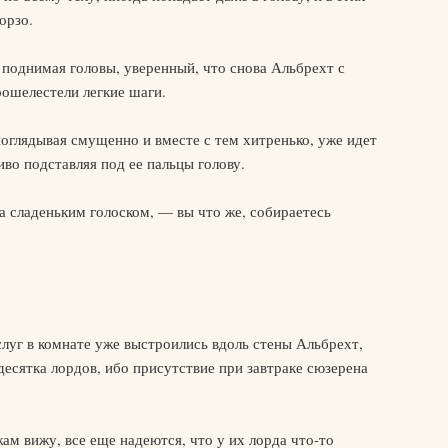
орзо.
е поднимая головы, уверенный, что снова Альбрехт с
рошелестели легкие шаги.
поглядывая смущенно и вместе с тем хитренько, уже идет
иво подставляя под ее пальцы голову.
 сладеньким голоском, — вы что же, собираетесь
луг в комнате уже выстроились вдоль стены Альбрехт,
десятка лордов, ибо присутствие при завтраке сюзерена
ам вижу, все еще надеются, что у их лорда что-то