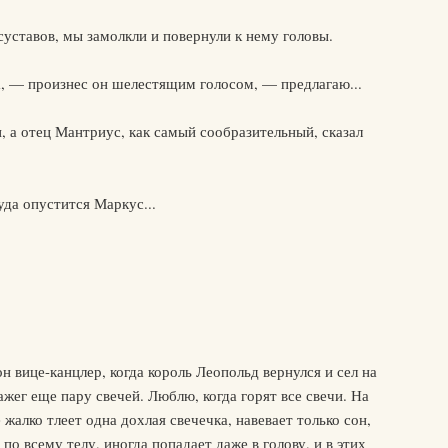
уставов, мы замолкли и повернули к нему головы.
, — произнес он шелестящим голосом, — предлагаю...
и, а отец Мантриус, как самый сообразительный, сказал
да опустится Маркус...
н вице-канцлер, когда король Леопольд вернулся и сел на
зажег еще пару свечей. Люблю, когда горят все свечи. На
 жалко тлеет одна дохлая свечечка, навевает только сон,
 по всему телу, иногда попадает даже в голову, и в этих