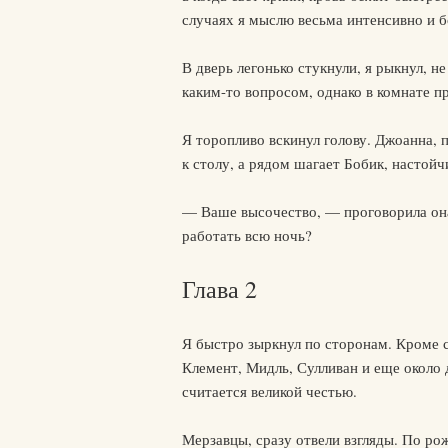
случаях я мыслю весьма интенсивно и б
В дверь легонько стукнули, я рыкнул, н
каким-то вопросом, однако в комнате п
Я торопливо вскинул голову. Джоанна, 
к столу, а рядом шагает Бобик, настойч
— Ваше высочество, — проговорила она
работать всю ночь?
Глава 2
Я быстро зыркнул по сторонам. Кроме с
Клемент, Мидль, Сулливан и еще около 
считается великой честью.
Мерзавцы, сразу отвели взгляды. По рож