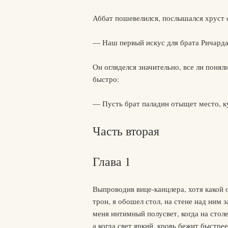
Аббат пошевелился, послышался хруст с
— Наш первый искус для брата Ричарда
Он огляделся значительно, все ли понял
быстро:
— Пусть брат паладин отыщет место, ку
Часть вторая
Глава 1
Выпроводив вице-канцлера, хотя какой о
трон, я обошел стол, на стене над ним 
меня интимный полусвет, когда на столе
а когда свет яркий, кровь бежит быстрее