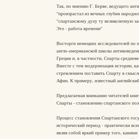
Так, по мнению Г. Берве, ведущего ант
"произрастал из вечных глубин народно
"спартанскому духу ту великолепную з
Это - работа времени"
Восторги немецких исследователей по 
англо-американской школы антиковеден
Греции и, в частности, Спарты среднев
Вместе с тем модернизация истории, ка
стремлением поставить Спарту в смысл
Афин. К примеру, известный английски
Предлагаемая вниманию читателей книг
Спарты - становлению спартанского поли
Процесс становления Спартанского госу
исторический период - практически всю г
являя собой яркий пример того, какими