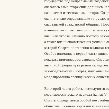
государства под непрерывным воздейст
оказалось само вторжение дорийцев на 
начинается известная нам история Спар
окончательно определившие то русло,
спартанской гражданской общины. Пора
изменило не только внутриполитическу
внешней угрозы. Именно поэтому закон
а также внешнеполитических усилий Сп
которой Спарта постепенно выдвигается
Особое внимание в первой части книги,
показать причины, заставившие Спарта
античной Греции путь развития, уделен
законодательству Ликурга, положившем
моделированию специфических обществ
Во второй части работы исследуются о
позднеклассического периода (конец V - 
Спарты определяется особой неустойчи
обществе. За очень короткий временной