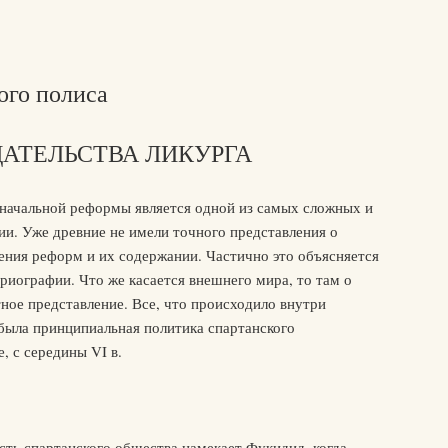
ого полиса
ДАТЕЛЬСТВА ЛИКУРГА
начальной реформы является одной из самых сложных и
ии. Уже древние не имели точного представления о
ения реформ и их содержании. Частично это объясняется
риографии. Что же касается внешнего мира, то там о
ное представление. Все, что происходило внутри
 была принципиальная политика спартанского
, с середины VI в.
сть спартанского общества намекает Фукидид, когда