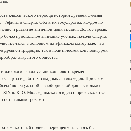
тва.
арств классического периода истории древней Эллады
 - Афины и Спарта. Оба этих государства, каждое по-
вление и развитие античной цивилизации. Долгое время,
до более пристальное внимание ученых, нежели Спарта:
лис изучался в основном на афинском материале, что
й древней традиции, так и политической конъюнктурой -
прообраз открытого общества.
 и идеологических установок нового времени
аз Спарты в работах западных антиковедов. При этом
обычайно актуальной и злободневной для нескольких
г. XIX в. К. О. Мюллер высказал идею о превосходстве
ми остальными греками
ардтом, который подверг переоценке казалось бы