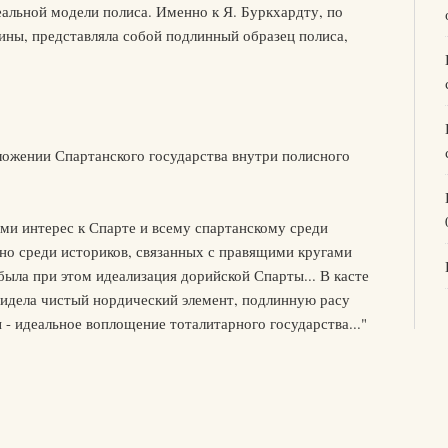
альной модели полиса. Именно к Я. Буркхардту, по
ины, представляла собой подлинный образец полиса,
ложении Спартанского государства внутри полисного
и интерес к Спарте и всему спартанскому среди
но среди историков, связанных с правящими кругами
была при этом идеализация дорийской Спарты... В касте
видела чистый нордический элемент, подлинную расу
 - идеальное воплощение тоталитарного государства..."