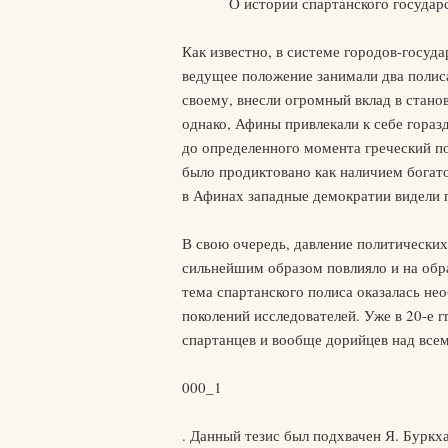
О истории спартанского государс
Как известно, в системе городов-госуд
ведущее положение занимали два полиса
своему, внесли огромный вклад в стано
однако, Афины привлекали к себе гораз
до определенного момента греческий по
было продиктовано как наличием богато
в Афинах западные демократии видели 
В свою очередь, давление политических
сильнейшим образом повлияло и на обр
тема спартанского полиса оказалась не
поколений исследователей. Уже в 20-е г
спартанцев и вообще дорийцев над все
000_1
. Данный тезис был подхвачен Я. Буркх