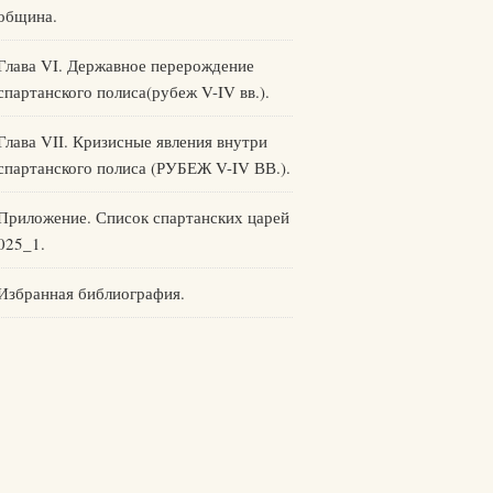
община.
Глава VI. Державное перерождение
спартанского полиса(рубеж V-IV вв.).
Глава VII. Кризисные явления внутри
спартанского полиса (РУБЕЖ V-IV ВВ.).
Приложение. Список спартанских царей
025_1.
Избранная библиография.