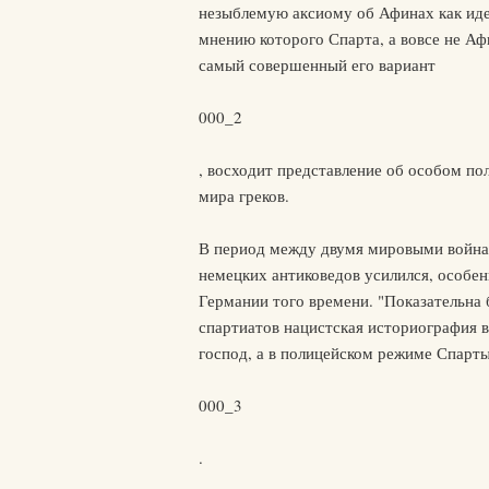
незыблемую аксиому об Афинах как иде
мнению которого Спарта, а вовсе не Аф
самый совершенный его вариант
000_2
, восходит представление об особом по
мира греков.
В период между двумя мировыми войнам
немецких антиковедов усилился, особен
Германии того времени. "Показательна 
спартиатов нацистская историография 
господ, а в полицейском режиме Спарты
000_3
.