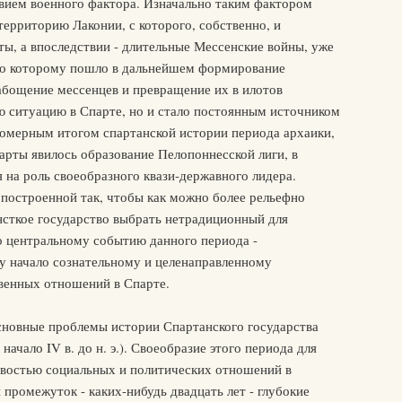
вием военного фактора. Изначально таким фактором
территорию Лаконии, с которого, собственно, и
ты, а впоследствии - длительные Мессенские войны, уже
 по которому пошло в дальнейшем формирование
бощение мессенцев и превращение их в илотов
ю ситуацию в Спарте, но и стало постоянным источником
омерным итогом спартанской истории периода архаики,
арты явилось образование Пелопоннесской лиги, в
 на роль своеобразного квази-державного лидера.
 построенной так, чтобы как можно более рельефно
нсткое государство выбрать нетрадиционный для
о центральному событию данного периода -
у начало сознательному и целенаправленному
енных отношений в Спарте.
сновные проблемы истории Спартанского государства
начало IV в. до н. э.). Своеобразие этого периода для
востью социальных и политических отношений в
 промежуток - каких-нибудь двадцать лет - глубокие