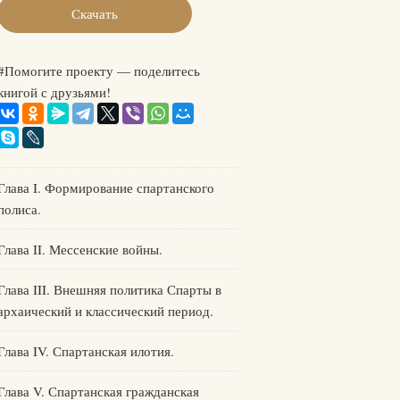
Скачать
#Помогите проекту — поделитесь
книгой с друзьями!
Глава I. Формирование спартанского
полиса.
Глава II. Мессенские войны.
Глава III. Внешняя политика Спарты в
архаический и классический период.
Глава IV. Спартанская илотия.
Глава V. Спартанская гражданская