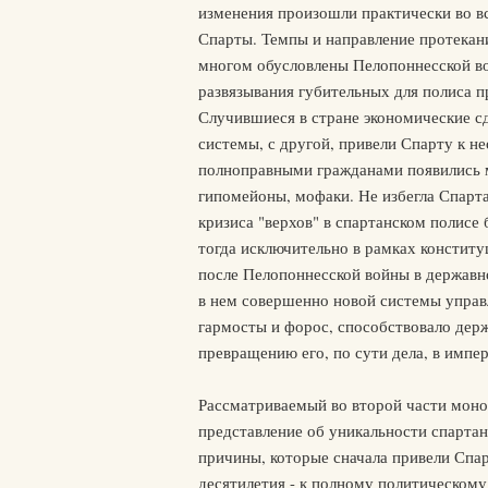
изменения произошли практически во вс
Спарты. Темпы и направление протекани
многом обусловлены Пелопоннесской вой
развязывания губительных для полиса п
Случившиеся в стране экономические сд
системы, с другой, привели Спарту к 
полноправными гражданами появились 
гипомейоны, мофаки. Не избегла Спарт
кризиса "верхов" в спартанском полисе 
тогда исключительно в рамках констит
после Пелопоннесской войны в державн
в нем совершенно новой системы управл
гармосты и форос, способствовало дер
превращению его, по сути дела, в импе
Рассматриваемый во второй части моно
представление об уникальности спартан
причины, которые сначала привели Спар
десятилетия - к полному политическому