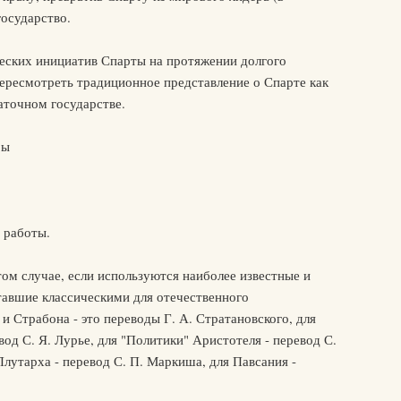
осударство.
ских инициатив Спарты на протяжении долгого
пересмотреть традиционное представление о Спарте как
аточном государстве.
ры
 работы.
ом случае, если используются наиболее известные и
тавшие классическими для отечественного
и Страбона - это переводы Г. А. Стратановского, для
од С. Я. Лурье, для "Политики" Аристотеля - перевод С.
Плутарха - перевод С. П. Маркиша, для Павсания -