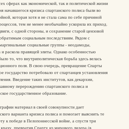
ех сферах как экономической, так и политической жизни
я начавшегося кризиса спартанского полиса были во
ной, которая хотя и не стала сама по себе причиной
роцессов, тем не менее необычайно ускорила их приход.
виги, с одной стороны, и сохранение старой цензовой
необратимым социальным последствиям. Рядом с
маргинальные социальные группы - неодамоды,
а и раскола правящей элиты. Однако особенностью
было то, что внутриполитическая борьба здесь велась
уционного поля. В свою очередь, превращение Спарты
ое государство потребовало от спартанцев установления
ения. Введение таких институтов, как декархии,
жавному перерождению спартанского полиса и
рское государственное образование.
графии материал в своей совокупности дает
ского варианта кризиса полиса и помогает выяснить те
ту к победе в Пелопоннесской войне, а спустя три
 краху, превратив Спарту из мирового лидера (в