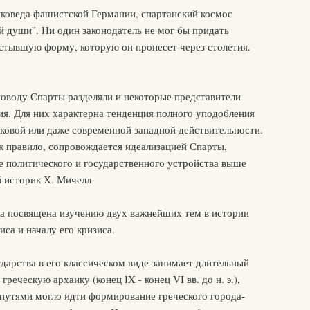
иковеда фашистской Германии, спартанский космос
й души". Ни один законодатель не мог бы придать
астывшую форму, которую он пронесет через столетия.
поводу Спарты разделяли и некоторые представители
ия. Для них характерна тенденция полного уподобления
ековой или даже современной западной действительности.
к правило, сопровождается идеализацией Спарты,
е политического и государственного устройства выше
й историк Х. Мичелл
а посвящена изучению двух важнейших тем в истории
са и началу его кризиса.
дарства в его классическом виде занимает длительный
реческую архаику (конец IX - конец VI вв. до н. э.),
 путями могло идти формирование греческого города-