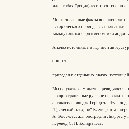
масштабах Греции) во второстепенное г
Многочисленные факты внешнеполитиче
исторического периода заставляет нас 
замкнутом, консервативном и самодост
Анализ источников и научной литерату
000_14
приведен в отдельных главах настоящей
Мы не указываем имен переводчиков в т
распространенные русские переводы, с
антиковедения: для Геродота, Фукидида 
"Греческой истории" Ксенофонта - перев
А. Жебелева, для биографии Ликурга у 
перевод С. П. Кондратьева.