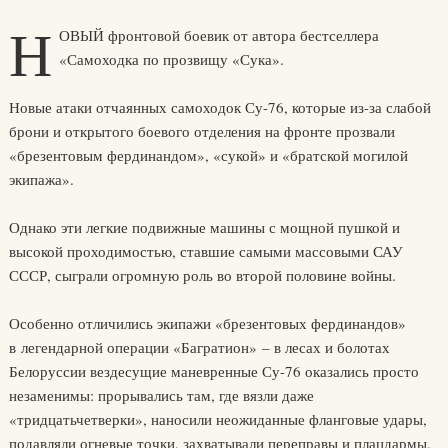
Н
ОВЫЙ фронтовой боевик от автора бестселлера
«Самоходка по прозвищу «Сука».
Новые атаки отчаянных самоходок Су-76, которые из-за слабой
брони и открытого боевого отделения на фронте прозвали
«брезентовым фердинандом», «сукой» и «братской могилой
экипажа».
Однако эти легкие подвижные машины с мощной пушкой и
высокой проходимостью, ставшие самыми массовыми САУ
СССР, сыграли огромную роль во второй половине войны.
Особенно отличились экипажи «брезентовых фердинандов»
в легендарной операции «Багратион» – в лесах и болотах
Белоруссии вездесущие маневренные Су-76 оказались просто
незаменимы: прорывались там, где вязли даже
«тридцатьчетверки», наносили неожиданные фланговые удары,
подавляли огневые точки, захватывали переправы и плацдармы,