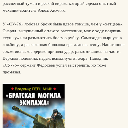
рассветный туман и резкий вираж, который сделал опытный
механик-водитель Алесь Хижняк.
У «СУ-76» лобовая броня была вдвое тоньше, чем у «хетцера».
Снаряд, выпущенный с такого расстояния, мог с ходу поджечь
«сушку» или размолотить боевую рубку. Самоходка нырнула в
ложбину, а раскаленная болванка врезалась в осину. Напитанное
соком июньское дерево приняло удар, разломившись на части.
Верхняя половина, падая, вспыхнула от жара. Наводчик
«СУ-76» сержант Федосеев успел выстрелить, но тоже
промазал.