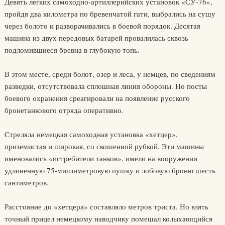
Девять легких самоходно-артиллерийских установок «СУ-76»,
пройдя два километра по бревенчатой гати, выбрались на сушу
через болото и разворачивались в боевой порядок. Десятая
машина из двух передовых батарей провалилась сквозь
подломившиеся бревна в глубокую топь.
В этом месте, среди болот, озер и леса, у немцев, по сведениям
разведки, отсутствовала сплошная линия обороны. Но посты
боевого охранения среагировали на появление русского
бронетанкового отряда оперативно.
Стреляла немецкая самоходная установка «хетцер»,
приземистая и широкая, со скошенной рубкой. Эти машины
именовались «истребители танков», имели на вооружении
удлиненную 75-миллиметровую пушку и лобовую броню шесть
сантиметров.
Расстояние до «хетцера» составляло метров триста. Но взять
точный прицел немецкому наводчику помешал колыхающийся