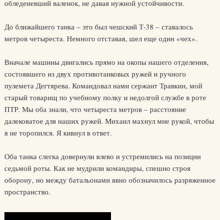
обледеневший валенок, не давая нужной устойчивости.
До ближайшего танка – это был чешский Т-38 – ставалось
метров четыреста. Немного отставая, шел еще один «чех».
Вначале машины двигались прямо на окопы нашего отделения,
состоявшего из двух противотанковых ружей и ручного
пулемета Дегтярева. Командовал нами сержант Травкин, мой
старый товарищ по учебному полку и недолгой службе в роте
ПТР. Мы оба знали, что четыреста метров – расстояние
далековатое для наших ружей. Михаил махнул мне рукой, чтобы
я не торопился. Я кивнул в ответ.
Оба танка слегка довернули влево и устремились на позиции
седьмой роты. Как не мудрили командиры, спешно строя
оборону, но между батальонами явно обозначилось разряженное
пространство.