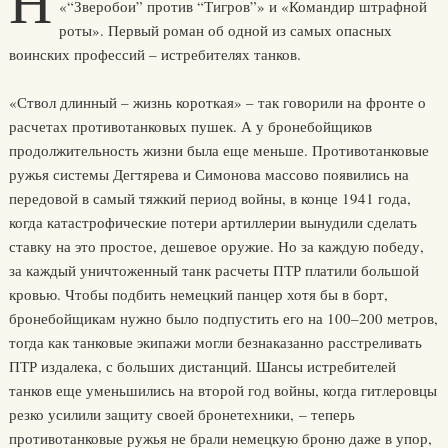
Н
«“Зверобои” против “Тигров”» и «Командир штрафной
роты». Первый роман об одной из самых опасных
воинских профессий – истребителях танков.
«Ствол длинный – жизнь короткая» – так говорили на фронте о
расчетах противотанковых пушек. А у бронебойщиков
продолжительность жизни была еще меньше. Противотанковые
ружья системы Дегтярева и Симонова массово появились на
передовой в самый тяжкий период войны, в конце 1941 года,
когда катастрофические потери артиллерии вынудили сделать
ставку на это простое, дешевое оружие. Но за каждую победу,
за каждый уничтоженный танк расчеты ПТР платили большой
кровью. Чтобы подбить немецкий панцер хотя бы в борт,
бронебойщикам нужно было подпустить его на 100–200 метров,
тогда как танковые экипажи могли безнаказанно расстреливать
ПТР издалека, с больших дистанций. Шансы истребителей
танков еще уменьшились на второй год войны, когда гитлеровцы
резко усилили защиту своей бронетехники, – теперь
противотанковые ружья не брали немецкую броню даже в упор,