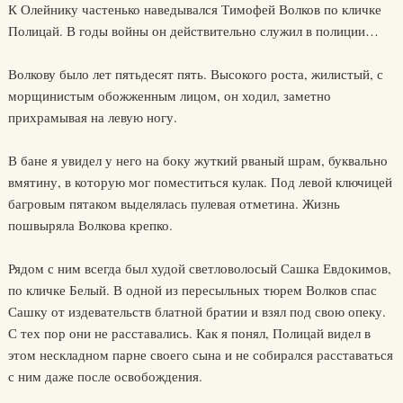
К Олейнику частенько наведывался Тимофей Волков по кличке
Полицай. В годы войны он действительно служил в полиции…
Волкову было лет пятьдесят пять. Высокого роста, жилистый, с
морщинистым обожженным лицом, он ходил, заметно
прихрамывая на левую ногу.
В бане я увидел у него на боку жуткий рваный шрам, буквально
вмятину, в которую мог поместиться кулак. Под левой ключицей
багровым пятаком выделялась пулевая отметина. Жизнь
пошвыряла Волкова крепко.
Рядом с ним всегда был худой светловолосый Сашка Евдокимов,
по кличке Белый. В одной из пересыльных тюрем Волков спас
Сашку от издевательств блатной братии и взял под свою опеку.
С тех пор они не расставались. Как я понял, Полицай видел в
этом нескладном парне своего сына и не собирался расставаться
с ним даже после освобождения.