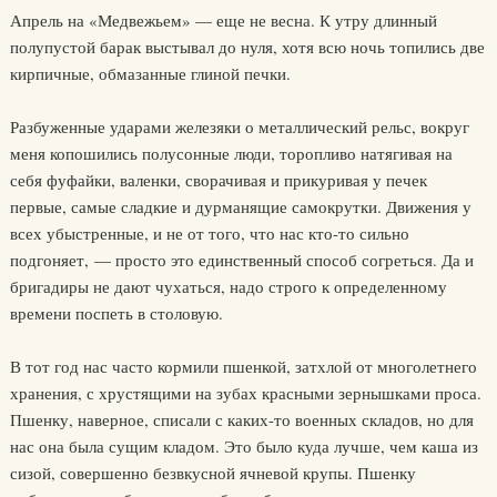
Апрель на «Медвежьем» — еще не весна. К утру длинный
полупустой барак выстывал до нуля, хотя всю ночь топились две
кирпичные, обмазанные глиной печки.
Разбуженные ударами железяки о металлический рельс, вокруг
меня копошились полусонные люди, торопливо натягивая на
себя фуфайки, валенки, сворачивая и прикуривая у печек
первые, самые сладкие и дурманящие самокрутки. Движения у
всех убыстренные, и не от того, что нас кто-то сильно
подгоняет, — просто это единственный способ согреться. Да и
бригадиры не дают чухаться, надо строго к определенному
времени поспеть в столовую.
В тот год нас часто кормили пшенкой, затхлой от многолетнего
хранения, с хрустящими на зубах красными зернышками проса.
Пшенку, наверное, списали с каких-то военных складов, но для
нас она была сущим кладом. Это было куда лучше, чем каша из
сизой, совершенно безвкусной ячневой крупы. Пшенку