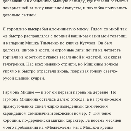
добавляли и в обеденную рыбную баланду, где плавали лохмотья
почерневшей за зиму квашеной капусты, и похлебка получалась
довольно сытной.
Я торопливо выскребал алюминиевую миску. Рядом со мной так
же быстро расправлялся с порцией каши-размазни мой товарищ
и напарник Мишка Тимченко по кличке Кутузов. Он был
долговяз, широк в кости, и огромные лапы почти на четверть
торчали из коротких рукавов засаленной и жесткой, как кирза,
телогрейки. Нас всех недавно стригли, но Мишкины волосы
упрямо и быстро отрастали вновь, покрывая голову светло-
русой шапкой кудрей.
Гармонь Мишке — и вот он первый парень на деревне! Но
гармонь Мишкина осталась далеко отсюда, а на грязно-белом
прямоугольнике синел жирно выведенный химическим
карандашом семизначный зековский номер. У Тимченко
хороший, по-деревенски мягкий характер. За восемь месяцев
моего пребывания на «Медвежьем» мы с Мишкой крепко