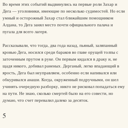
Во время этих событий выдвинулись на первые роли Захар и
Дега — уголовники, имеющие по несколько судимостей. Но если
умный и осторожный Захар стал ближайшим помощником
Алдана, то Дега занял место почти официального палача и
пугала для всего лагеря.
Рассказывали, что тогда, два года назад, пьяный, заляпанный
кровью Дега, носился среди бараков во главе орущей толпы с
заточенным прутом в руке. Он первым кидался в драку и, не
щадя никого, добивал раненых. Дерганый, легко впадающий в
ярость, Дега был неуправляем, особенно если напивался или
обкуривался анаши. Когда, окруженный подручными, он шел
учинять очередную разборку, никто не рисковал попадаться ему
на пути. Не знаю, сколько смертей было на его совести, но
думаю, что счет перевалил далеко за десяток.
5