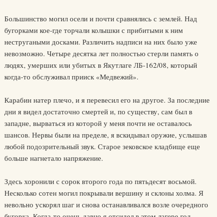
Большинство могил осели и почти сравнялись с землей. Над
бугорками кое-где торчали колышки с прибитыми к ним
нестругаными досками. Различить надписи на них было уже
невозможно. Четыре десятка лет полностью стерли память о
людях, умерших или убитых в Якутлаге ЛБ-162/08, который
когда-то обслуживал прииск «Медвежий».
Карабин натер плечо, и я перевесил его на другое. За последние
дни я видел достаточно смертей и, по существу, сам был в
западне, вырваться из которой у меня почти не оставалось
шансов. Нервы были на пределе, я вскидывал оружие, услышав
любой подозрительный звук. Старое зековское кладбище еще
больше нагнетало напряжение.
Здесь хоронили с сорок второго года по пятьдесят восьмой.
Несколько сотен могил покрывали вершину и склоны холма. Я
невольно ускорял шаг и снова останавливался возле очередного
бугорка. Когда-то очень давно я отсидел в этом лагере год.