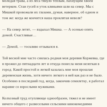
молодая трава, а из леса тянуло теплым, пахнущим хвоей
ветерком. Стаи гусей и уток клиньями шли на север. Мы с
Мишкой провожали их глазами, думая, наверное, об одном и
том же: когда же кончится наша проклятая неволя?
— На север летят, — вздыхал Мишка. — А осенью опять
домой. Счастливые…
— Домой, — тоскливо отзывался я.
Той весной мне часто снилась родная моя деревня Коржевка, где
я прожил до пятнадцати лет и откуда понесла меня нелегкая в
город. Какой простой и легкой казалась мне моя прошлая
деревенская жизнь, хотя ничего легкого в ней как раз и не было.
Особенно в последний год, когда, закончив семилетку, я работал
наравне со взрослыми мужиками.
Колхозный труд отупляюще однообразен, тяжел и не имеет
ничего общего с развеселыми сельскими кинокомедиями