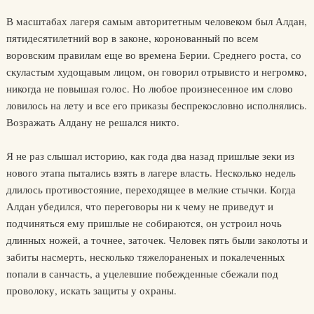
В масштабах лагеря самым авторитетным человеком был Алдан,
пятидесятилетний вор в законе, коронованный по всем
воровским правилам еще во времена Берии. Среднего роста, со
скуластым худощавым лицом, он говорил отрывисто и негромко,
никогда не повышая голос. Но любое произнесенное им слово
ловилось на лету и все его приказы беспрекословно исполнялись.
Возражать Алдану не решался никто.
Я не раз слышал историю, как года два назад пришлые зеки из
нового этапа пытались взять в лагере власть. Несколько недель
длилось противостояние, переходящее в мелкие стычки. Когда
Алдан убедился, что переговоры ни к чему не приведут и
подчиняться ему пришлые не собираются, он устроил ночь
длинных ножей, а точнее, заточек. Человек пять были заколоты и
забиты насмерть, несколько тяжелораненых и покалеченных
попали в санчасть, а уцелевшие побежденные сбежали под
проволоку, искать защиты у охраны.