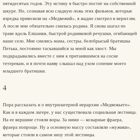
пятидесятых годов. Эту истину я быстро постиг на собственной
шкуре. Но, сознавая всю сладкую ложь этих фильмов, которые
изредка привозили на «Медвежий», я жадно смотрел и верил им.
А после мне обязательно снилась родина. Я снова шагал по
траве вдоль Елшанки, быстрой родниковой речушки, огибающей
наше село. Мне снились мама, сестры, белобрысый братишка
Петька, постоянно таскавшийся за мной как хвост. Мы
подкрадывались вместе с ним к притаившимся на сосне
тетеревам, и я почти наяву слышал над ухом сопение моего
младшего братишки.
4
Пора рассказать и о внутрилагерной иерархии «Медвежьего».
Как и в каждом лагере, у нас существовала социальная лестница.
На ее вершине стояли воры. За ними — козырные фраера,
фраера попроще. Ну а основную массу составляли «мужики»,
которые стояли в самом низу этой лестницы.