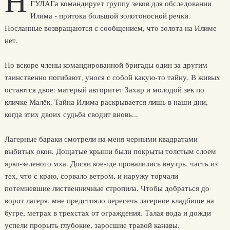
Н
ГУЛАГа командирует группу зеков для обследовании
Илима - притока большой золотоносной речки.
Посланные возвращаются с сообщением, что золота на Илиме
нет.
Но вскоре члены командированной бригады один за другим
таинственно погибают, унося с собой какую-то тайну. В живых
остаются двое: матерый авторитет Захар и молодой зек по
кличке Малёк. Тайна Илима раскрывается лишь в наши дни,
когда этих двоих судьба сводит вновь...
Лагерные бараки смотрели на меня черными квадратами
выбитых окон. Дощатые крыши были покрыты толстым слоем
ярко-зеленого мха. Доски кое-где провалились внутрь, часть из
тех, что с краю, сорвало ветром, и наружу торчали
потемневшие лиственничные стропила. Чтобы добраться до
ворот лагеря, мне предстояло пересечь лагерное кладбище на
бугре, метрах в трехстах от ограждения. Талая вода и дожди
успели прорыть глубокие, заросшие травой канавы.