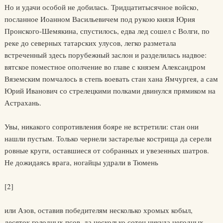
Но и удачи особой не добилась. Тридцатитысячное войско,
посланное Иоанном Васильевичем под рукою князя Юрия
Пронского-Шемякина, спустилось, едва лед сошел с Волги, по
реке до северных татарских улусов, легко разметала
встреченный здесь порубежный заслон и разделилась надвое:
вятское поместное ополчение во главе с князем Александром
Вяземским помчалось в степь воевать стан хана Ямчургея, а сам
Юрий Иванович со стрелецкими полками двинулся прямиком на
Астрахань.
Увы, никакого сопротивления бояре не встретили: стан они
нашли пустым. Только чернели застарелые кострища да серели
ровные круги, оставшиеся от собранных и увезенных шатров.
Не дожидаясь врага, ногайцы удрали в Тюмень
[2]
или Азов, оставив победителям несколько хромых кобыл,
десяток голодных псов, да несколько сотен никуда негодных