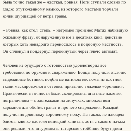
была точно такая же – жесткая, ровная. Ноги ступали словно по
гладко отутюженному камню, из которого местами торчали
кочки шуршащей от ветра травы.
– Ровная, как стол, степь, – негромко произнес Матях набившую
оскомину фразу, обнаруженную им в десятках книг, действие
которых хоть ненадолго переносилось в подобную местность.
Он сплюнул и поддернул перекинутый через плечо автомат.
Человек из будущего с готовностью удовлетворил все
требования по оружию и снаряжению. Бойцы получили отлично
выделанные ботинки, подбитые ватином костюмы из плотной
ткани маскировочного оттенка, привычно тяжелые «броники».
Практически в точности были скопированы штатные жилетки
пограничника – с застежками на липучках, множеством
карманов для обойм, гранат и прочего снаряжения. Каждый
получил по длинному вороненому ножу. На таком, не дающем
бликов, клинке настоял немецкий капитан, хотя с самого начала
они решили, что штурмовать татарское стойбище будут днем –