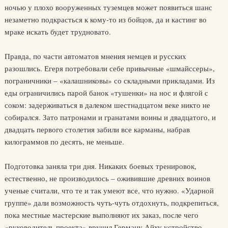
ночью у плохо вооруженных туземцев может появиться шанс
незаметно подкрасться к кому-то из бойцов, да и кастинг во
мраке искать будет трудновато.
Правда, по части автоматов мнения немцев и русских
разошлись. Егеря потребовали себе привычные «шмайссеры»,
пограничники – «калашниковы» со складными прикладами. Из
еды ограничились парой банок «тушенки» на нос и флягой с
соком: задерживаться в далеком шестнадцатом веке никто не
собирался. Зато патронами и гранатами воины и двадцатого, и
двадцать первого столетия забили все карманы, набрав
килограммов по десять, не меньше.
Подготовка заняла три дня. Никаких боевых тренировок,
естественно, не производилось – оживившие древних воинов
ученые считали, что те и так умеют все, что нужно. «Ударной
группе» дали возможность чуть-чуть отдохнуть, подкрепиться,
пока местные мастерские выполняют их заказ, после чего
«руководитель проекта» вручил Герману Айху устройство,