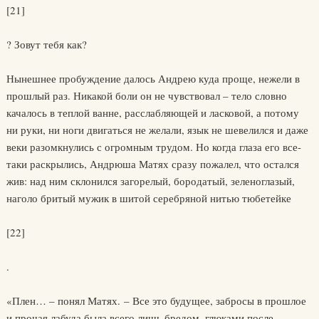
[21]
? Зовут тебя как?
Нынешнее пробуждение далось Андрею куда проще, нежели в
прошлый раз. Никакой боли он не чувствовал – тело словно
качалось в теплой ванне, расслабляющей и ласковой, а потому
ни руки, ни ноги двигаться не желали, язык не шевелился и даже
веки разомкнулись с огромным трудом. Но когда глаза его все-
таки раскрылись, Андрюша Матях сразу пожалел, что остался
жив: над ним склонился загорелый, бородатый, зеленоглазый,
наголо бритый мужик в шитой серебряной нитью тюбетейке
[22]
.
«Плен… – понял Матях. – Все это будущее, забросы в прошлое
и прочая лабуда была всего лишь бредом, глюками после