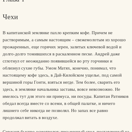
Чехи
В капитанской землянке пахло крепким кофе. Причем не
растворимым, а самым настоящим – свежемолотым из хорошо
прожаренных, еще горячих зерен, залитых ключевой водой и
долго-долго томившихся в раскаленном песке. Андрей даже
сглотнул от неожиданно появившейся во рту горчинки и
облизнул сухие губы. Умом Матях, конечно, понимал, что
настоящему кофе здесь, в Дай-Килойском ущелье, под самой
вершиной горы Гонти, взяться негде. Тем более, сварить его
здесь, в землянке начальника заставы, вовсе невозможно. Не
имелось тут для этого ни примуса, ни посуды. Капитан Ратников
обедал всегда вместе со всеми, в общей палатке, и ничего
лишнего себе никогда не позволял. Но запах все равно
продолжал витать в воздухе.
Сержант быстро осмотрелся: письменный стол, поставленный на