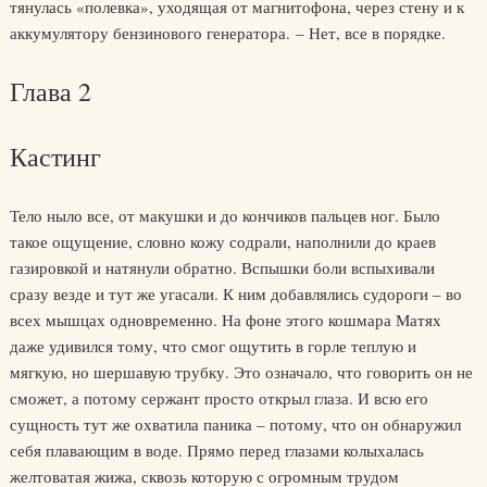
тянулась «полевка», уходящая от магнитофона, через стену и к
аккумулятору бензинового генератора. – Нет, все в порядке.
Глава 2
Кастинг
Тело ныло все, от макушки и до кончиков пальцев ног. Было
такое ощущение, словно кожу содрали, наполнили до краев
газировкой и натянули обратно. Вспышки боли вспыхивали
сразу везде и тут же угасали. К ним добавлялись судороги – во
всех мышцах одновременно. На фоне этого кошмара Матях
даже удивился тому, что смог ощутить в горле теплую и
мягкую, но шершавую трубку. Это означало, что говорить он не
сможет, а потому сержант просто открыл глаза. И всю его
сущность тут же охватила паника – потому, что он обнаружил
себя плавающим в воде. Прямо перед глазами колыхалась
желтоватая жижа, сквозь которую с огромным трудом