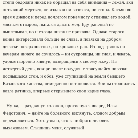
степи бедолага никак не обращал на себя внимания – лежал, аки
остывший мертвец, не издавая ни возгласа, ни стона. Касьян во
время дневок и перед ночлегом понемногу отпаивал его водой,
мясным отваром, пытался давать мед. Еду раненый не
выплевывал, но и голода никак не проявлял. Однако старого
воина интересовали больше не слова, а повязки на добром
десятке поверхностных, но кровяных ран. Из-под тряпок по
вечерам ничего не сочилось – ни сукровицы, ни гноя, и лекарь,
удовлетворенно кивнув, возвращался к своему ложу. На
четвертый день, вскоре после полудня, с трясущейся повозки
послышался стон, и обоз, уже ступивший на земли бывшего
Казанского ханства, немедленно остановился. Воины столпились
возле ратника, впервые открывшего свои карие глаза.
– Ну-ка, – раздвинув холопов, протиснулся вперед Илья
Федотович, – дайте на болезного взглянуть, словом добрым
перемолвиться. Хоть узнаю, что за доброго человека
выхаживаем. Слышишь меня, служивый