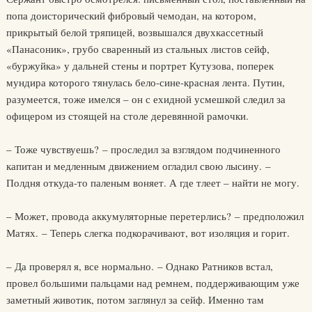
попа доисторический фибровый чемодан, на котором,
прикрытый белой тряпицей, возвышался двухкассетный
«Панасоник», грубо сваренный из стальных листов сейф,
«буржуйка» у дальней стены и портрет Кутузова, поперек
мундира которого тянулась бело-сине-красная лента. Путин,
разумеется, тоже имелся – он с ехидной усмешкой следил за
офицером из стоящей на столе деревянной рамочки.
– Тоже чувствуешь? – проследил за взглядом подчиненного
капитан и медленным движением огладил свою лысину. –
Полдня откуда-то паленым воняет. А где тлеет – найти не могу.
– Может, провода аккумуляторные перетерлись? – предположил
Матях. – Теперь слегка подкорачивают, вот изоляция и горит.
– Да проверял я, все нормально. – Однако Ратников встал,
провел большими пальцами над ремнем, поддерживающим уже
заметный животик, потом заглянул за сейф. Именно там