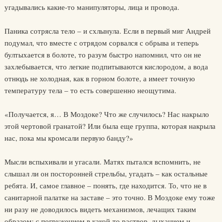
угадывались какие-то манипуляторы, лица и провода.
Паника сотрясла тело – и схлынула. Если в первый миг Андрей
подумал, что вместе с отрядом сорвался с обрыва и теперь
бултыхается в болоте, то разум быстро напомнил, что он не
захлебывается, что легкие подпитываются кислородом, а вода
отнюдь не холодная, как в горном болоте, а имеет точную
температуру тела – то есть совершенно неощутима.
«Получается, я… В Моздоке? Что же случилось? Нас накрыло
этой чертовой гранатой? Или была еще группа, которая накрыла
нас, пока мы кромсали первую банду?»
Мысли вспыхивали и угасали. Матях пытался вспомнить, не
слышал ли он посторонней стрельбы, угадать – как остальные
ребята. И, самое главное – понять, где находится. То, что не в
санитарной палатке на заставе – это точно. В Моздоке ему тоже
ни разу не доводилось видеть механизмов, лечащих таким
образом: с погружением в какой-то раствор, дыханием и