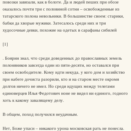
повозки завязали, как в болоте. Да и людей пеших при обозе
оказалось почти три с половиной сотни – освобожденные из
татарского полона невольники. В большинстве своем: старики,
бабки да хворые мужики. Затесалось среди них и три
худосочные девки, похожие на одетых в сарафаны сибилей
[1]
. Боярин знал, что среди доведенных до православных земель
полоняников завсегда один из пяти-десяти, но оставался при
своем освободителе. Кому идти некуда, у кого дом и хозяйство
при набеге дочиста разорили, кто и на старом месте окромя
долгов ничего не имел. Но среди идущих между телегами
единоверцев Илья Федотович ноне не видел ни единого, годного
хоть к какому завалящему делу.
В общем, поход получился неудачным.
Нет, Боже упаси – никакого урона московская рать не понесла.