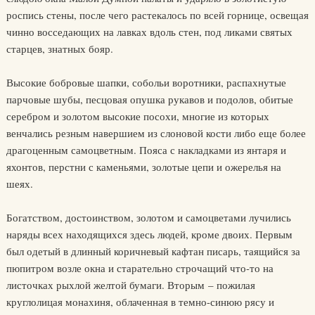
роспись стены, после чего растекалось по всей горнице, освещая
чинно восседающих на лавках вдоль стен, под ликами святых
старцев, знатных бояр.
Высокие бобровые шапки, собольи воротники, распахнутые
парчовые шубы, песцовая опушка рукавов и подолов, обитые
серебром и золотом высокие посохи, многие из которых
венчались резным навершием из слоновой кости либо еще более
драгоценным самоцветным. Пояса с накладками из янтаря и
яхонтов, перстни с каменьями, золотые цепи и ожерелья на
шеях.
Богатством, достоинством, золотом и самоцветами лучились
наряды всех находящихся здесь людей, кроме двоих. Первым
был одетый в длинный коричневый кафтан писарь, таящийся за
пюпитром возле окна и старательно строчащий что-то на
листочках рыхлой желтой бумаги. Вторым – пожилая
круглолицая монахиня, облаченная в темно-синюю рясу и