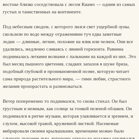
востоке близко соседствовала с лесом Киамо — одним из самых
густых и таинственных на континенте.
Под небесным сводом, с которого лился свет ущербной луны,
скользили по воде между отражениями туч едва заметные
лодки — длинные, легкие, похожие на ялик или челнок. Они все
удалялись, медленно сливаясь с линией горизонта. Равнина
поднималась легкими волнами с пальмами на каждой из них. Это
был месяц пышного цветения, сладких запахов в шуме бриза,
подобный глубокой и проникновенной поэме, которую читает
сама природа растительного мира, — гимн любви, страстного
желания произрастать и размножаться.
Ветер попеременно то поднимался, то снова стихал. Он был
грустным и нежным, как солнце за тонкой пеленой облаков. Он
поднимался в ритме музыки, которая улавливается и зрением, и
слухом, высокой травой, кружевной листвой. Насекомые
вибрировали своими крылышками, временами можно было
слышать рычание льва, которому откуда-то издалека откликался