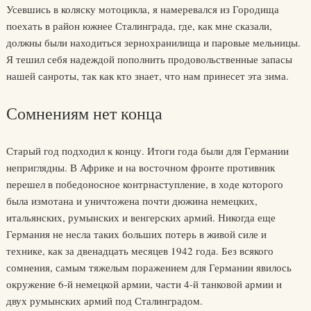
Усевшись в коляску мотоцикла, я намеревался из Городища
поехать в район южнее Сталинграда, где, как мне сказали,
должны были находиться зернохранилища и паровые мельницы.
Я тешил себя надеждой пополнить продовольственные запасы
нашей санроты, так как кто знает, что нам принесет эта зима.
Сомнениям нет конца
Старый год подходил к концу. Итоги года были для Германии
неприглядны. В Африке и на восточном фронте противник
перешел в победоносное контрнаступление, в ходе которого
была измотана и уничтожена почти дюжина немецких,
итальянских, румынских и венгерских армий. Никогда еще
Германия не несла таких больших потерь в живой силе и
технике, как за двенадцать месяцев 1942 года. Без всякого
сомнения, самым тяжелым поражением для Германии явилось
окружение 6-й немецкой армии, части 4-й танковой армии и
двух румынских армий под Сталинградом.