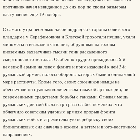
противник начал невиданное до сих пор по своим размерам
наступление еще 19 ноября.
С самого утра несколько часов подряд со стороны советского
плацдарма у Серафимовича и Клетской грохотали пушки, ухали
минометы и визжали «катюши», обрушивая на головы
иноземных захватчиков тысячи тонн раскаленного
смертоносного металла. Особенно трудно приходилось 6-й
немецкой армии на левом фланге и примыкающей к ней 3-й
румынской армии, полосы обороны которых были в одинаковой
мере растянуты. Кроме того, своих союзников немцы не
обеспечили ни нужным количеством тяжелой артиллерии, ни
современными средствами борьбы с танками. Огневая мощь
румынских дивизий была в три раза слабее немецких, что
облегчило советским ударным армиям прорыв фронта
румынских войск и стремительную переброску своих
бронетанковых сил сначала в южном, а затем и в юго-восточном
направлениях.