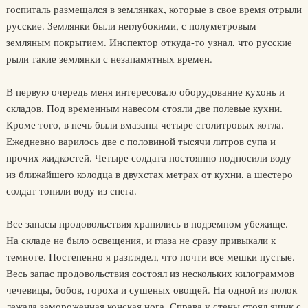
госпиталь размещался в землянках, которые в свое время отрыли
русские. Землянки были неглубокими, с полуметровым
земляным покрытием. Инспектор откуда-то узнал, что русские
рыли такие землянки с незапамятных времен.
В первую очередь меня интересовало оборудование кухонь и
складов. Под временным навесом стояли две полевые кухни.
Кроме того, в печь были вмазаны четыре столитровых котла.
Ежедневно варилось две с половиной тысячи литров супа и
прочих жидкостей. Четыре солдата постоянно подносили воду
из ближайшего колодца в двухстах метрах от кухни, а шестеро
солдат топили воду из снега.
Все запасы продовольствия хранились в подземном убежище.
На складе не было освещения, и глаза не сразу привыкали к
темноте. Постепенно я разглядел, что почти все мешки пустые.
Весь запас продовольствия состоял из нескольких килограммов
чечевицы, бобов, гороха и сушеных овощей. На одной из полок
лежала замороженная конская нога. Справа у стены стоял ящик с