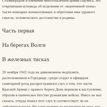
Сталинградом и пленении многотысячной армии Паулюса, это
откровенная исповедь об исцелении от «коричневой чумы»
тысяч немецких военнопленных и обретении ими здравого
смысла, человеческого достоинства и родины.
Часть первая
На берегах Волги
В железных тисках
20 ноября 1942 года на дивизионном медпункте,
расположенном в Городище, среди солдат и офицеров
санитарной роты распространился слух о том, что части
Красной Армии с правого берега Дона перешли в наступление,
обратив в паническое бегство румынские войска. Никто не мог
сказать, откуда пошел этот слух и соответствует ли он
действительности. Ни один человек на медпункте не знал, что