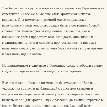
Это было самое крупное поражение гитлеровской Германии и ее
сателлитов. И все же в нас еще жила крошечная искорка
надежды. Она помогала огромной массе окруженных,
измученных и полуголодных солдат быть в состоянии боевой
готовности. Неизвестно откуда пошли разговоры, что в
ближайшее время предстоят бои. Блиндажи, дивизионные
медицинские пункты и лазареты прочесывались на предмет
выявления солдат, которым можно было всучить в руки оружие
и заставить идти в окопы.
На дивизионном медпункте в Городище также отобрали группу
солдат и отправили в окопы защищать 6-ю армию.
Все это было ни больше ни меньше бессмысленно. Все наши
укрепления состояли из блиндажей с толстыми стенами и
метровым перекрытием. А наши убежища скорее можно было
назвать норой для кротов – кучи развалин да ячейки, отрытые в
снегу. Вместо крепостной артиллерии, снабженной всем