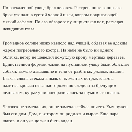
По раскаленной улице брел человек. Растрепанные концы его
брюк утопали в густой черной пыли, ковром покрывающей
мягкий асфальт. По его обгорелому лицу стекал пот, разъедая
невидящие глаза.
Громадное солнце низко нависло над улицей, обдавая ее адским
жаром погребального костра. Hа небе не было ни одного
облачка, ветер не шевелил пожухлую крону мертвых деревьев.
Единственной формой жизни на пустынной улице были облезлые
собаки, тяжело дышавшие в тени от разбитых ржавых машин.
Вязкая слюна стекала в пыль с их желтых острых клыков,
налитые кровью глаза настороженно следили за бредущим
человеком, куцые уши поворачивались за шумом его шагов.
Человек не замечал их, он не замечал сейчас ничего. Ему нужен
был его дом. Дом, в котором он родился и вырос. Еще пара
шагов, и он уже должен быть виден.