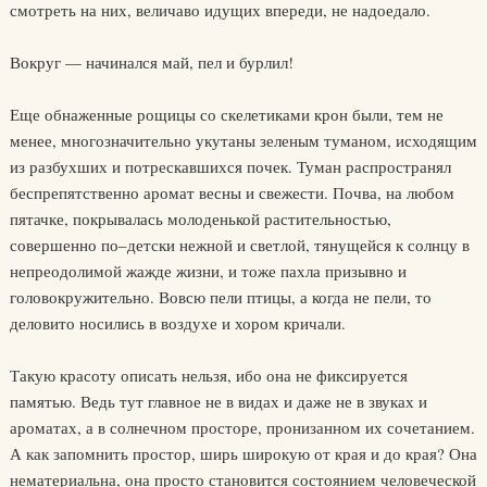
смотреть на них, величаво идущих впереди, не надоедало.
Вокруг — начинался май, пел и бурлил!
Еще обнаженные рощицы со скелетиками крон были, тем не
менее, многозначительно укутаны зеленым туманом, исходящим
из разбухших и потрескавшихся почек. Туман распространял
беспрепятственно аромат весны и свежести. Почва, на любом
пятачке, покрывалась молоденькой растительностью,
совершенно по–детски нежной и светлой, тянущейся к солнцу в
непреодолимой жажде жизни, и тоже пахла призывно и
головокружительно. Вовсю пели птицы, а когда не пели, то
деловито носились в воздухе и хором кричали.
Такую красоту описать нельзя, ибо она не фиксируется
памятью. Ведь тут главное не в видах и даже не в звуках и
ароматах, а в солнечном просторе, пронизанном их сочетанием.
А как запомнить простор, ширь широкую от края и до края? Она
нематериальна, она просто становится состоянием человеческой