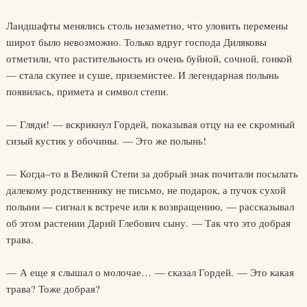
Ландшафты менялись столь незаметно, что уловить перемены
широт было невозможно. Только вдруг господа Диляковы
отметили, что растительность из очень буйной, сочной, гонкой
— стала скупее и суше, приземистее. И легендарная полынь
появилась, примета и символ степи.
— Гляди! — вскрикнул Гордей, показывая отцу на ее скромный
сизый кустик у обочины. — Это же полынь!
— Когда–то в Великой Степи за добрый знак почитали посылать
далекому родственнику не письмо, не подарок, а пучок сухой
полыни — сигнал к встрече или к возвращению, — рассказывал
об этом растении Дарий Глебович сыну. — Так что это добрая
трава.
— А еще я слышал о молочае… — сказал Гордей. — Это какая
трава? Тоже добрая?