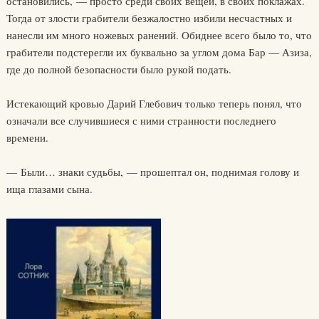
остановились, — просто среди своих вещей, в своих поклажах.
Тогда от злости грабители безжалостно избили несчастных и
нанесли им много ножевых ранений. Обиднее всего было то, что
грабители подстерегли их буквально за углом дома Бар — Азиза,
где до полной безопасности было рукой подать.
Истекающий кровью Дарий Глебович только теперь понял, что
означали все случившиеся с ними странности последнего
времени.
— Были… знаки судьбы, — прошептал он, поднимая голову и
ища глазами сына.