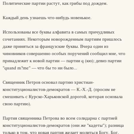
Политические партии растут, как грибы под дождем.
Каждый день узнаешь что-нибудь новенькое.
Использованы все буквы алфавита в самых причудливых
сочетаниях. Некоторым новорожденным партиям пришлось
даже приняться за французские буквы. Вчера один из
чиновников совершенно особых поручений сообщил мне, что
принадлежит к новой партии — партии q (кю); девиз партии
"quand m?me" — что бы то ни было...
Священник Петров основал партию христиан-
конституционалистов-демократов — К.-Х.-Д. (просим не
смешивать с Курско-Харьковской дорогой, которая основала
свою партию).
Партия священника Петрова во всем солидарна с партией
конституционалистов-демократов (они же "кадеты"); разница
только в том, что новая партия желает молиться Богу. Бог,