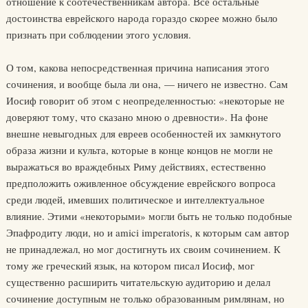
отношение к соотечественникам автора. Все остальные
достоинства еврейского народа гораздо скорее можно было
признать при соблюдении этого условия.
О том, какова непосредственная причина написания этого
сочинения, и вообще была ли она, — ничего не известно. Сам
Иосиф говорит об этом с неопределенностью: «некоторые не
доверяют тому, что сказано мною о древности». На фоне
внешне невыгодных для евреев особенностей их замкнутого
образа жизни и культа, которые в конце концов не могли не
выражаться во враждебных Риму действиях, естественно
предположить оживленное обсуждение еврейского вопроса
среди людей, имевших политическое и интеллектуальное
влияние. Этими «некоторыми» могли быть не только подобные
Эпафродиту люди, но и amici imperatoris, к которым сам автор
не принадлежал, но мог достигнуть их своим сочинением. К
тому же греческий язык, на котором писал Иосиф, мог
существенно расширить читательскую аудиторию и делал
сочинение доступным не только образованным римлянам, но