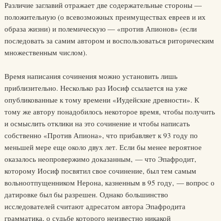
Различие заглавий отражает две содержательные стороны —
положительную (о всевозможных преимуществах евреев и их
образа жизни) и полемическую — «против Апионов» (если
последовать за самим автором и воспользоваться риторическим
множественным числом).
Время написания сочинения можно установить лишь
приблизительно. Несколько раз Иосиф ссылается на уже
опубликованные к тому времени «Иудейские древности». К
тому же автору понадобилось некоторое время, чтобы получить
и осмыслить отклики на это сочинение и чтобы написать
собственно «Против Апиона», что прибавляет к 93 году по
меньшей мере еще около двух лет. Если бы менее вероятное
оказалось неопровержимо доказанным, — что Эпафродит,
которому Иосиф посвятил свое сочинение, был тем самым
вольноотпущенником Нерона, казненным в 95 году, — вопрос о
датировке был бы разрешен. Однако большинство
исследователей считают адресатом автора Эпафродита
грамматика, о судьбе которого неизвестно никакой