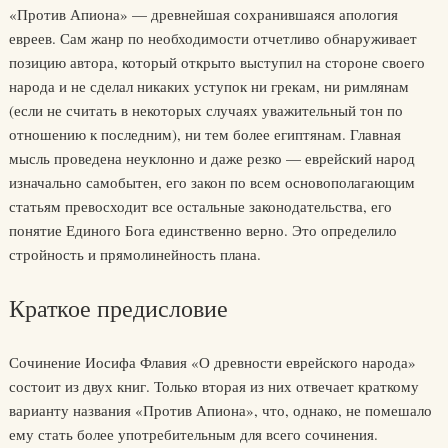
«Против Апиона» — древнейшая сохранившаяся апология
евреев. Сам жанр по необходимости отчетливо обнаруживает
позицию автора, который открыто выступил на стороне своего
народа и не сделал никаких уступок ни грекам, ни римлянам
(если не считать в некоторых случаях уважительный тон по
отношению к последним), ни тем более египтянам. Главная
мысль проведена неуклонно и даже резко — еврейский народ
изначально самобытен, его закон по всем основополагающим
статьям превосходит все остальные законодательства, его
понятие Единого Бога единственно верно. Это определило
стройность и прямолинейность плана.
Краткое предисловие
Сочинение Иосифа Флавия «О древности еврейского народа»
состоит из двух книг. Только вторая из них отвечает краткому
варианту названия «Против Апиона», что, однако, не помешало
ему стать более употребительным для всего сочинения.