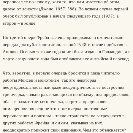
переписал ее по-новому, хотя то, что нам известно об этом,
далеко от ясности (Джонс, 1957, 388). Во всяком случае первый
очерк был опубликован в начале следующего года (1937), а
второй – в конце.
Но третий очерк Фрейд все еще придерживал и окончательно
передал для публикации лишь весной 1938 г. после прибытия в
Англию. Осенью того же года книга была издана в Голландии, а в
марте следующего года был опубликован ее английский перевод.
Что, вероятно, в первую очередь бросится в глаза читателю
работы Моисей и монотеизм, так это некоторая
неортодоксальность или даже эксцентричность ее построения:
три очерка, сильно различающихся по объему; два предисловия,
оба – в начале третьего очерка, и третье предисловие,
помещенное посредине этого же очерка, постоянные
перечисления и повторы – такие странности не встречаются в
других работах Фрейда, и он сам, указывая на них,
неоднократно приносит свои извинения. Чем это объясняется?