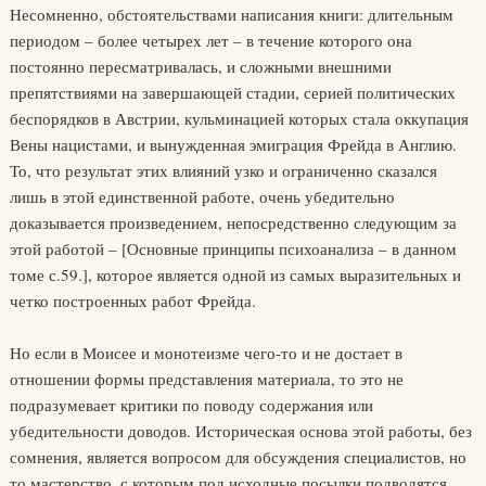
Несомненно, обстоятельствами написания книги: длительным
периодом – более четырех лет – в течение которого она
постоянно пересматривалась, и сложными внешними
препятствиями на завершающей стадии, серией политических
беспорядков в Австрии, кульминацией которых стала оккупация
Вены нацистами, и вынужденная эмиграция Фрейда в Англию.
То, что результат этих влияний узко и ограниченно сказался
лишь в этой единственной работе, очень убедительно
доказывается произведением, непосредственно следующим за
этой работой – [Основные принципы психоанализа – в данном
томе с.59.], которое является одной из самых выразительных и
четко построенных работ Фрейда.
Но если в Моисее и монотеизме чего-то и не достает в
отношении формы представления материала, то это не
подразумевает критики по поводу содержания или
убедительности доводов. Историческая основа этой работы, без
сомнения, является вопросом для обсуждения специалистов, но
то мастерство, с которым под исходные посылки подводятся