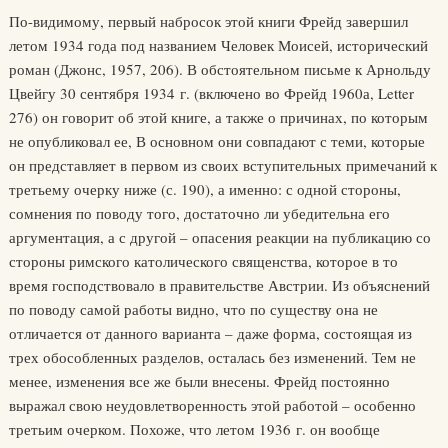
По-видимому, первый набросок этой книги Фрейд завершил
летом 1934 года под названием Человек Моисей, исторический
роман (Джонс, 1957, 206). В обстоятельном письме к Арнольду
Цвейгу 30 сентября 1934 г. (включено во Фрейд 1960а, Letter
276) он говорит об этой книге, а также о причинах, по которым
не опубликовал ее, В основном они совпадают с теми, которые
он представляет в первом из своих вступительных примечаний к
третьему очерку ниже (с. 190), а именно: с одной стороны,
сомнения по поводу того, достаточно ли убедительна его
аргументация, а с другой – опасения реакции на публикацию со
стороны римского католического священства, которое в то
время господствовало в правительстве Австрии. Из объяснений
по поводу самой работы видно, что по существу она не
отличается от данного варианта – даже форма, состоящая из
трех обособленных разделов, осталась без изменений. Тем не
менее, изменения все же были внесены. Фрейд постоянно
выражал свою неудовлетворенность этой работой – особенно
третьим очерком. Похоже, что летом 1936 г. он вообще