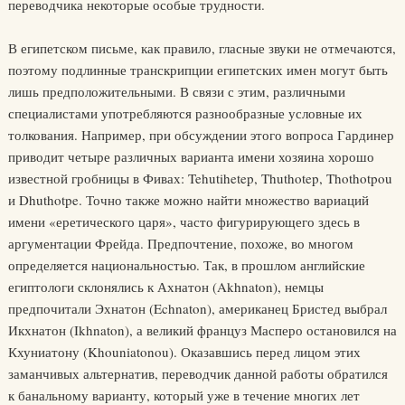
переводчика некоторые особые трудности.
В египетском письме, как правило, гласные звуки не отмечаются,
поэтому подлинные транскрипции египетских имен могут быть
лишь предположительными. В связи с этим, различными
специалистами употребляются разнообразные условные их
толкования. Например, при обсуждении этого вопроса Гардинер
приводит четыре различных варианта имени хозяина хорошо
известной гробницы в Фивах: Tehutihetep, Thuthotep, Thothotpou
и Dhuthotpe. Точно также можно найти множество вариаций
имени «еретического царя», часто фигурирующего здесь в
аргументации Фрейда. Предпочтение, похоже, во многом
определяется национальностью. Так, в прошлом английские
египтологи склонялись к Ахнатон (Akhnaton), немцы
предпочитали Эхнатон (Echnaton), американец Бристед выбрал
Икхнатон (Ikhnaton), а великий француз Масперо остановился на
Кхуниатону (Khouniatonou). Оказавшись перед лицом этих
заманчивых альтернатив, переводчик данной работы обратился
к банальному варианту, который уже в течение многих лет