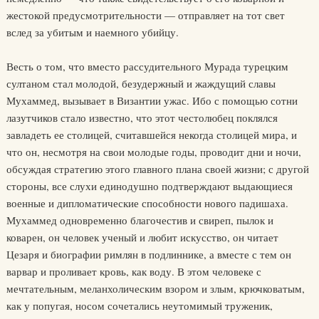
жестокой предусмотрительности — отправляет на тот свет
вслед за убитым и наемного убийцу.
Весть о том, что вместо рассудительного Мурада турецким
султаном стал молодой, безудержный и жаждущий славы
Мухаммед, вызывает в Византии ужас. Ибо с помощью сотни
лазутчиков стало известно, что этот честолюбец поклялся
завладеть ее столицей, считавшейся некогда столицей мира, и
что он, несмотря на свои молодые годы, проводит дни и ночи,
обсуждая стратегию этого главного плана своей жизни; с другой
стороны, все слухи единодушно подтверждают выдающиеся
военные и дипломатические способности нового падишаха.
Мухаммед одновременно благочестив и свиреп, пылок и
коварен, он человек ученый и любит искусство, он читает
Цезаря и биографии римлян в подлиннике, а вместе с тем он
варвар и проливает кровь, как воду. В этом человеке с
мечтательным, меланхолическим взором и злым, крючковатым,
как у попугая, носом сочетались неутомимый труженик,