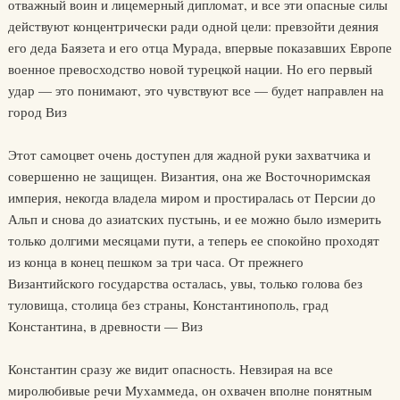
отважный воин и лицемерный дипломат, и все эти опасные силы
действуют концентрически ради одной цели: превзойти деяния
его деда Баязета и его отца Мурада, впервые показавших Европе
военное превосходство новой турецкой нации. Но его первый
удар — это понимают, это чувствуют все — будет направлен на
город Виз
Этот самоцвет очень доступен для жадной руки захватчика и
совершенно не защищен. Византия, она же Восточноримская
империя, некогда владела миром и простиралась от Персии до
Альп и снова до азиатских пустынь, и ее можно было измерить
только долгими месяцами пути, а теперь ее спокойно проходят
из конца в конец пешком за три часа. От прежнего
Византийского государства осталась, увы, только голова без
туловища, столица без страны, Константинополь, град
Константина, в древности — Виз
Константин сразу же видит опасность. Невзирая на все
миролюбивые речи Мухаммеда, он охвачен вполне понятным