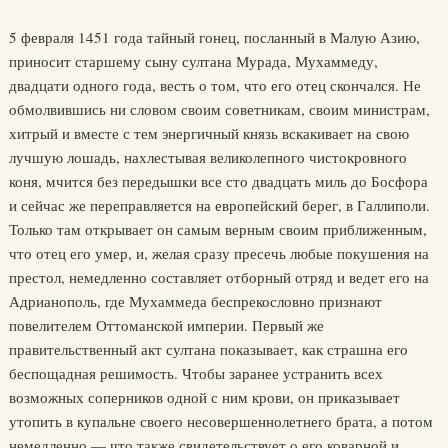
5 февраля 1451 года тайный гонец, посланный в Малую Азию,
приносит старшему сыну султана Мурада, Мухаммеду,
двадцати одного года, весть о том, что его отец скончался. Не
обмолвившись ни словом своим советникам, своим министрам,
хитрый и вместе с тем энергичный князь вскакивает на свою
лучшую лошадь, нахлестывая великолепного чистокровного
коня, мчится без передышки все сто двадцать миль до Босфора
и сейчас же переправляется на европейский берег, в Галлиполи.
Только там открывает он самым верным своим приближенным,
что отец его умер, и, желая сразу пресечь любые покушения на
престол, немедленно составляет отборный отряд и ведет его на
Адрианополь, где Мухаммеда беспрекословно признают
повелителем Оттоманской империи. Первый же
правительственный акт султана показывает, как страшна его
беспощадная решимость. Чтобы заранее устранить всех
возможных соперников одной с ним крови, он приказывает
утопить в купальне своего несовершеннолетнего брата, а потом
немедленно — что также свидетельствует о его коварной и