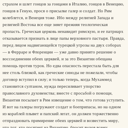
страхом и шлет гонцов за гонцами в Италию, гонцов в Венецию,
гонцов в Геную, прося о присылке галер и солдат. Но Рим
колеблется, и Венеция тоже. Ибо между религией Запада и
религией Востока все еще зияет прежняя теологическая
пропасть. Греческая церковь ненавидит римскую, и ее патриарх
отказывается признать в лице папы верховного пастыря. Правда,
перед лицом надвигающейся турецкой угрозы на двух соборах
— в Ферраре и Флоренции — уже давно принято решение о
воссоединении обеих церквей, и за это Византии обещана
помощь против турок. Но едва опасность перестала быть для
нее столь близкой, как греческие синоды не пожелали, чтобы
договор вступил в силу; и только теперь, когда Мухаммед
становится султаном, нужда пересиливает упорство
православного духовенства; вместе с просьбой о помощи,
Византия посылает в Рим извещение о том, что готова уступить.
И вот на галеры погружают солдат и боеприпасы, но на одном
из кораблей плывет и папский легат, он должен торжественно
отпраздновать примирение обеих церквей и возвестить миру,
что тот, кто посягнет на Византию, бросит вызов всему