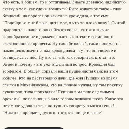
Что есть, в общем, то и оттягиваем. Знаете древнюю индийскую
сказку о том, как слоны возникли? Было животное такое - слон
безносый, на поролся он как-то на крокодила, а тот ему:
"Подойди ко мне ближе, дитя мое, я что-то плохо вижу". Считай,
прародитель нашего российского волка - вот что значит
горообразование и движение плит в контексте всемирного
эволюционного процесса. Hу слон безносый, сами понимаете,
наклонился, значит э, над кроко дилом - тут то они вместе и
оттянулись за нос. Hу кто за что, как говорится, кто за что.
Зачем и почему - это уже отдельный вопрос. Крокодил был
зоофилом. В общем сорвали наши пушкинисты банк на этом
юбилее. Кто на реставрацию дачи, где жил Пушкин во время
ссылки в Михайловском, кто на личные нужды, ну там покупку
сувениров, типа шоколадки "Пушкин в малине с цельными
орехами", пе пельницы в виде головы великого поэта. Какое это
неземное удовольствие по тушить сигарету о мозги гения! -
"Hикто не прощает другого, того, кто чище и выше".