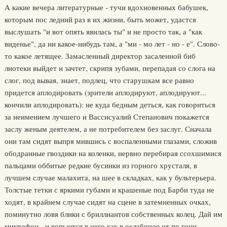
А какие вечера литературные - тучи вдохновенных бабушек,
которым пос ледний раз в их жизни, быть может, удастся
выслушать "и вот опять явилась ты" и не просто так, а "как
виденье", да ни какое-нибудь там, а "ми - мо лет - но - е". Слово-
то какое летящее. Замасленный директор засаленной биб
лиотеки выйдет и зачтет, скрипя зубами, перепадая со слога на
слог, под вывая, знает, подлец, что старушкам все равно
придется аплодировать (зрители аплодируют, аплодируют...
кончили аплодировать): не куда бедным деться, как говориться
за неимением лучшего и Вассисуалий Степанович покажется
заслу женым деятелем, а не потребителем без заслуг. Сначала
они там сидят выпря мившись с воспаленными глазами, сложив
ободранные гвоздики на коленки, нервно перебирая ссохшимися
пальцами оббитые редкие бусинки из горного хрусталя, в
лучшем случае малахита, на шее в складках, как у бультерьера.
Толстые тетки с яркими губами и крашеные под Барби туда не
ходят, в крайнем случае сидят на сцене в затемненных очках,
поминутно ловя блики с бриллиантов собственных колец. Дай им
микрофон - и вопьются в него как в ослабшую от по гони