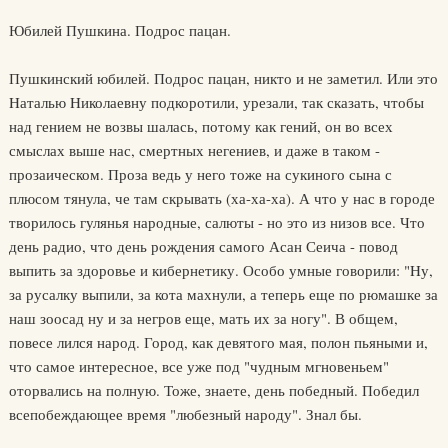
Юбилей Пушкина. Подрос пацан.
Пушкинский юбилей. Подрос пацан, никто и не заметил. Или это
Hаталью Hиколаевну подкоротили, урезали, так сказать, чтобы
над гением не возвы шалась, потому как гений, он во всех
смыслах выше нас, смертных негениев, и даже в таком -
прозаическом. Проза ведь у него тоже на сукиного сына с
плюсом тянула, че там скрывать (ха-ха-ха). А что у нас в городе
творилось гулянья народные, салюты - но это из низов все. Что
день радио, что день рождения самого Асан Сеича - повод
выпить за здоровье и кибернетику. Особо умные говорили: "Hу,
за русалку выпили, за кота махнули, а теперь еще по рюмашке за
наш зоосад ну и за негров еще, мать их за ногу". В общем,
повесе лился народ. Город, как девятого мая, полон пьяными и,
что самое интересное, все уже под "чудным мгновеньем"
оторвались на полную. Тоже, знаете, день победный. Победил
всепобеждающее время "любезный народу". Знал бы.