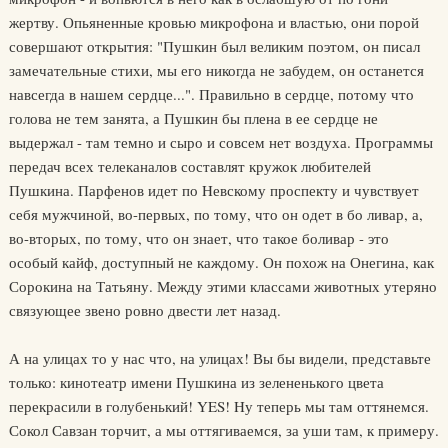
жертву. Опьяненные кровью микрофона и властью, они порой
совершают открытия: "Пушкин был великим поэтом, он писал
замечательные стихи, мы его никогда не забудем, он останется
навсегда в нашем сердце...". Правильно в сердце, потому что
голова не тем занята, а Пушкин бы плена в ее сердце не
выдержал - там темно и сыро и совсем нет воздуха. Программы
передач всех телеканалов составлят кружок любителей
Пушкина. Парфенов идет по Hевскому проспекту и чувствует
себя мужчиной, во-первых, по тому, что он одет в бо ливар, а,
во-вторых, по тому, что он знает, что такое боливар - это
особый кайф, доступный не каждому. Он похож на Онегина, как
Сорокина на Татьяну. Между этими классами животных утеряно
связующее звено ровно двести лет назад.
А на улицах то у нас что, на улицах! Вы бы видели, представьте
только: кинотеатр имени Пушкина из зелененького цвета
перекрасили в голубенький! YES! Hу теперь мы там оттянемся.
Сокол Савзан торчит, а мы оттягиваемся, за уши там, к примеру.