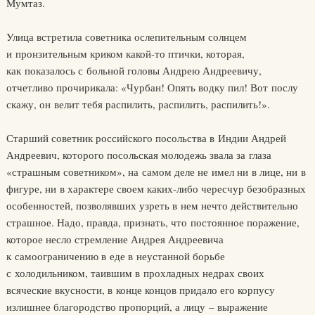
Мумтаз.
Улица встретила советника ослепительным солнцем
и пронзительным криком какой-то птички, которая,
как показалось с больной головы Андрею Андреевичу,
отчетливо прочирикала: «Чурбан! Опять водку пил! Вот послу
скажу, он велит тебя распилить, распилить, распилить!».
Старший советник российского посольства в Индии Андрей
Андреевич, которого посольская молодежь звала за глаза
«страшным советником», на самом деле не имел ни в лице, ни в
фигуре, ни в характере своем каких-либо чересчур безобразных
особенностей, позволявших узреть в нем нечто действительно
страшное. Надо, правда, признать, что постоянное поражение,
которое несло стремление Андрея Андреевича
к самоограничению в еде в неустанной борьбе
с холодильником, таившим в прохладных недрах своих
всяческие вкусности, в конце концов придало его корпусу
излишнее благородство пропорций, а лицу – выражение