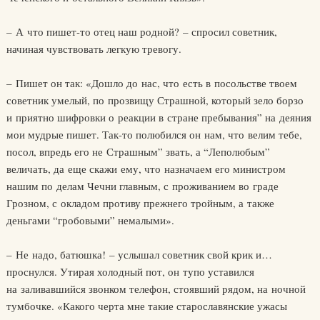
– А что пишет-то отец наш родной? – спросил советник,
начиная чувствовать легкую тревогу.
– Пишет он так: «Дошло до нас, что есть в посольстве твоем
советник умелый, по прозвищу Страшной, который зело борзо
и приятно шифровки о реакции в стране пребывания” на деяния
мои мудрые пишет. Так-то полюбился он нам, что велим тебе,
посол, впредь его не Страшным” звать, а “Леполюбым”
величать, да еще скажи ему, что назначаем его министром
нашим по делам Чечни главным, с проживанием во граде
Грозном, с окладом противу прежнего тройным, а также
деньгами “гробовыми” немалыми».
– Не надо, батюшка! – услышал советник свой крик и…
проснулся. Утирая холодный пот, он тупо уставился
на заливавшийся звонком телефон, стоявший рядом, на ночной
тумбочке. «Какого черта мне такие старославянские ужасы