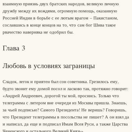
взаимную приязнь двух братских народов, великую личную
дружбу между их вождями, огромную помощь, оказанную
Россией Индии в борьбе с ее лютым врагом – Пакистаном,
сославшись в конце концов на то, что сам бог Шива такое
рвачество наверняка не одобрил бы.
Глава 3
Любовь в условиях заграницы
Сладок, легок и приятен был сон советника. Грезилось ему,
будто звонит ему домой посол и ласково так, протяжно говорит:
«Андрей Андреевич, дорогой ты мой, проснись. Только что
телеграмма с литером вне очереди из Москвы пришла. Знаешь,
за чьей подписью? Самого Президента! Не веришь? Говоришь,
что Президент телеграммы в посольства не пишет? А он взял да
и написал, да еще и подписал Имам Всея Руси, а также Царства
Чеченского и остального Великий Князь».