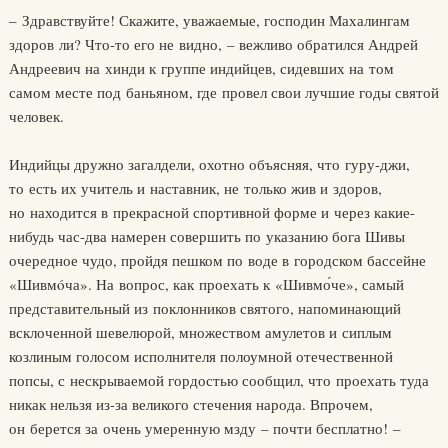
– Здравствуйте! Скажите, уважаемые, господин Махалингам
здоров ли? Что-то его не видно, – вежливо обратился Андрей
Андреевич на хинди к группе индийцев, сидевших на том
самом месте под баньяном, где провел свои лучшие годы святой
человек.
Индийцы дружно загалдели, охотно объясняя, что гуру-джи,
то есть их учитель и наставник, не только жив и здоров,
но находится в прекрасной спортивной форме и через какие-
нибудь час-два намерен совершить по указанию бога Шивы
очередное чудо, пройдя пешком по воде в городском бассейне
«Шивмóча». На вопрос, как проехать к «Шивмо́че», самый
представительный из поклонников святого, напоминающий
всклоченной шевелюрой, множеством амулетов и сиплым
козлиным голосом исполнителя полоумной отечественной
попсы, с нескрываемой гордостью сообщил, что проехать туда
никак нельзя из-за великого стечения народа. Впрочем,
он берется за очень умеренную мзду – почти бесплатно! –