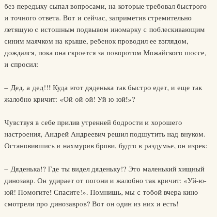
без передыху сыпал вопросами, на которые требовал быстрого
и точного ответа. Вот и сейчас, заприметив стремительно
летящую с истошным подвывом иномарку с поблескивающим
синим маячком на крыше, ребенок проводил ее взглядом,
дождался, пока она скроется за поворотом Можайского шоссе,
и спросил:
– Дед, а дед!!! Куда этот дяденька так быстро едет, и еще так
жалобно кричит: «Ой-ой-ой! Уй-ю-юй!»?
Чувствуя в себе прилив утренней бодрости и хорошего
настроения, Андрей Андреевич решил подшутить над внуком.
Остановившись и нахмурив брови, будто в раздумье, он изрек:
– Дяденька!? Где ты видел дяденьку!? Это маленький хищный
динозавр. Он удирает от погони и жалобно так кричит: «Уй-ю-
юй! Помогите! Спасите!». Помнишь, мы с тобой вчера кино
смотрели про динозавров? Вот он один из них и есть!