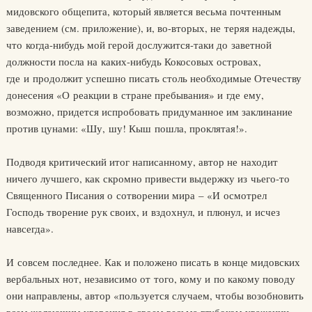
мидовского общепита, который является весьма почтенным
заведением (см. приложение), и, во-вторых, не теряя надежды,
что когда-нибудь мой герой дослужится-таки до заветной
должности посла на каких-нибудь Кокосовых островах,
где и продолжит успешно писать столь необходимые Отечеству
донесения «О реакции в стране пребывания» и где ему,
возможно, придется испробовать придуманное им заклинание
против цунами: «Шу, шу! Кыш пошла, проклятая!».
Подводя критический итог написанному, автор не находит
ничего лучшего, как скромно привести выдержку из чьего-то
Священного Писания о сотворении мира – «И осмотрел
Господь творение рук своих, и вздохнул, и плюнул, и исчез
навсегда».
И совсем последнее. Как и положено писать в конце мидовских
вербальных нот, независимо от того, кому и по какому поводу
они направлены, автор «пользуется случаем, чтобы возобновить