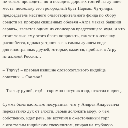
не только проводить, но и посадить дорогих гостей на лучшие
места, поскольку его троюродный брат Паркаш Чучундра,
председатель местного благотворительного фонда по сбору
средств на прокорм священных обезьян «Агра макака бакшиш
сервиз», является одним из спонсоров предстоящего чуда, и что
стоит только ему этого брата попросить, так тот в лепешку
расшибется, однако устроит все в самом лучшем виде
для иностранных друзей, которые, кажется, прибыли в Агру
из далекой России…
– Тпруу! – прервал излишне словоохотливого индийца
советник. – Сколько?
– Тысячу рупий, сэр! – скромно потупив взор, ответил индиец.
Сумма была настолько несуразная, что у Андрея Андреевича
перехватило дух от злости. Забыв доложить мэру, о чем,
собственно, идет речь, он вступил в ожесточенный торг
с оголтелым индийским спекулянтом, упирая на глубокую