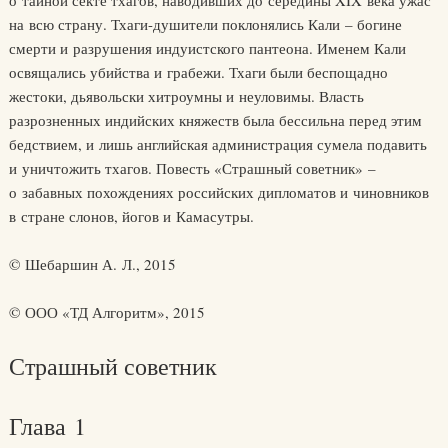
о тайной секте тхагов, наводивших до середины XIX века ужас
на всю страну. Тхаги-душители поклонялись Кали – богине
смерти и разрушения индуистского пантеона. Именем Кали
освящались убийства и грабежи. Тхаги были беспощадно
жестоки, дьявольски хитроумны и неуловимы. Власть
разрозненных индийских княжеств была бессильна перед этим
бедствием, и лишь английская администрация сумела подавить
и уничтожить тхагов. Повесть «Страшный советник» –
о забавных похождениях российских дипломатов и чиновников
в стране слонов, йогов и Камасутры.
© Шебаршин А. Л., 2015
© ООО «ТД Алгоритм», 2015
Страшный советник
Глава 1