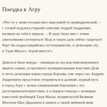
Поездка в Агру
«Что-то у меня сегодня овал лица какой-то цилиндрический, –
с тоской подумал старший советник Андрей Андреевич,
взглянув на себя в зеркало. – И надо было мне с этими
алкоголиками состязаться! Ведь в такую даль сейчас тащиться!
Черт бы подрал индийское гостеприимство, и делегацию эту,
и Тадж Махал с Агрой вместе!»
Деваться было некуда – невзирая на последствия вчерашнего
званого ужина, устроенного муниципальными властями Дели
в честь делегации мэрии города Борзова, уже через час Андрею
Андреевичу предстояло отправиться в далекий, нудный путь
в город Агру с целью ознакомления борзовцев с его
достопримечательностями, и в первую очередь с всемирно
известной гробницей Тадж Махал, воздвигнутой Великим
Моголом Шах Джаханом в память о своей любимой жене