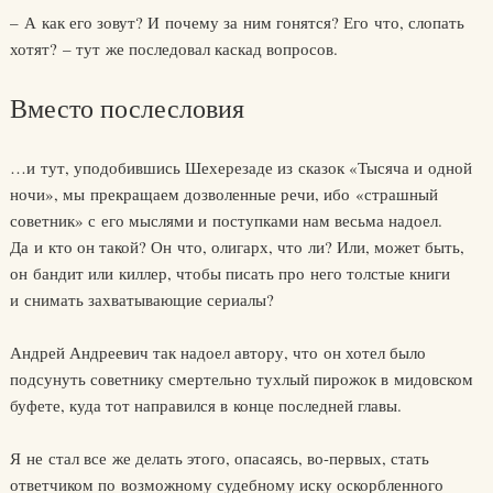
– А как его зовут? И почему за ним гонятся? Его что, слопать
хотят? – тут же последовал каскад вопросов.
Вместо послесловия
…и тут, уподобившись Шехерезаде из сказок «Тысяча и одной
ночи», мы прекращаем дозволенные речи, ибо «страшный
советник» с его мыслями и поступками нам весьма надоел.
Да и кто он такой? Он что, олигарх, что ли? Или, может быть,
он бандит или киллер, чтобы писать про него толстые книги
и снимать захватывающие сериалы?
Андрей Андреевич так надоел автору, что он хотел было
подсунуть советнику смертельно тухлый пирожок в мидовском
буфете, куда тот направился в конце последней главы.
Я не стал все же делать этого, опасаясь, во-первых, стать
ответчиком по возможному судебному иску оскорбленного