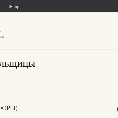
Жанры
альщицы
ФОРЫ)