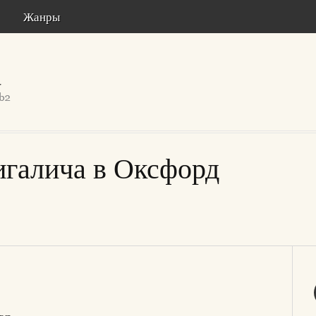
Жанры
игалича в Оксфорд