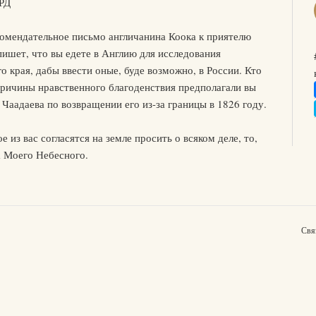
РД
омендательное письмо англичанина Коока к приятелю
пишет, что вы едете в Англию для исследования
 края, дабы ввести оные, буде возможно, в России. Кто
причины нравственного благоденствия предполагали вы
 Чаадаева по возвращении его из-за границы в 1826 году.
 из вас согласятся на земле просить о всяком деле, то,
а Моего Небесного.
Свя