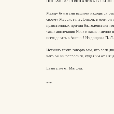
ПИСЬМО ИЗ СОЛИГАЛИЧА В ОКСФО
Между бумагами вашими находится рек
своему Марриоту, в Лондон, в коем он 
нравственных причин благоденствия того
таков англичанин Коок и какие именно 
исследовать в Англии? Из допроса П. Я.
Истинно также говорю вам, что если двое
чего бы ни попросили, будет им от Отц
Евангелие от Матфея.
2025