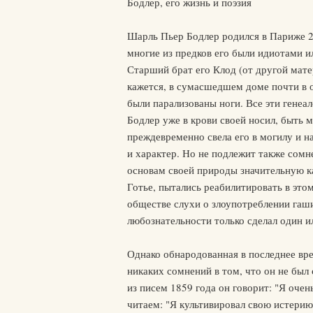
Бодлер, его жизнь и поэзия
Шарль Пьер Бодлер родился в Париже 2
многие из предков его были идиотами и
Старший брат его Клод (от другой мате
кажется, в сумасшедшем доме почти в о
были парализованы ноги. Все эти генеа
Бодлер уже в крови своей носил, быть м
преждевременно свела его в могилу и н
и характер. Но не подлежит также сомн
основам своей природы значительную ка
Готье, пытались реабилитировать в это
обществе слухи о злоупотреблении гаш
любознательности только сделал один ил
Однако обнародованная в последнее вре
никаких сомнений в том, что он не был
из писем 1859 года он говорит: "Я очен
читаем: "Я культивировал свою истерию