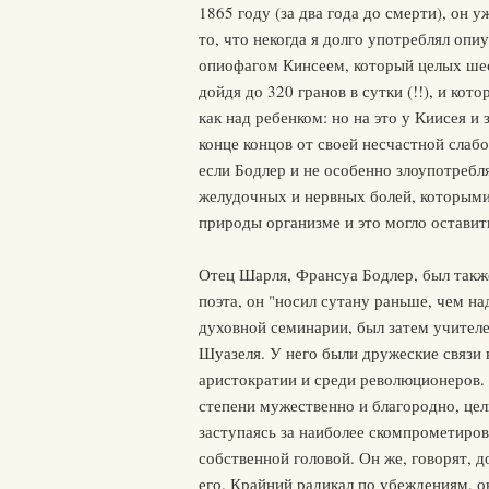
1865 году (за два года до смерти), он у
то, что некогда я долго употреблял оп
опиофагом Кинсеем, который целых шес
дойдя до 320 гранов в сутки (!!), и ко
как над ребенком: но на это у Киисея и
конце концов от своей несчастной слаб
если Бодлер и не особенно злоупотребл
желудочных и нервных болей, которыми 
природы организме и это могло оставит
Отец Шарля, Франсуа Бодлер, был такж
поэта, он "носил сутану раньше, чем на
духовной семинарии, был затем учителе
Шуазеля. У него были дружеские связи 
аристократии и среди революционеров.
степени мужественно и благородно, це
заступаясь за наиболее скомпрометиров
собственной головой. Он же, говорят, д
его. Крайний радикал по убеждениям, о