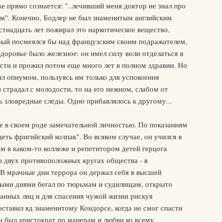
же прямо сознается: "..лечивший меня доктор не знал про
иум". Конечно, Бодлер не был знаменитым английским
тнадцать лет пожирал это наркотическое вещество,
торый посмеялся бы над французским своим подражателем,
 здоровье было железное: он имел силу воли отделаться в
ости и прожил потом еще много лет в полном здравии. Но
ял опиумом, пользуясь им только для успокоения
страдал с молодости, то на его нежном, слабом от
ь зловредные следы. Одно прибавлялось к другому...
е в своем роде замечательной личностью. По показаниям
деть фригийский колпак". Во всяком случае, он учился в
м в каком-то коллеже и репетитором детей герцога
в двух противоположных кругах общества - в
 В мрачные дни террора он держал себя в высшей
лыми днями бегал по тюрьмам и судилищам, открыто
анных лиц и для спасения чужой жизни рискуя
оставил яд знаменитому Кондорсе, когда не смог спасти
н был аристократ по манерам и любви ко всему