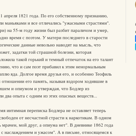
1 апреля 1821 года. По его собственному признанию,
ли маньяками и все отличались "ужасными страстями".
ри) на 55-м году жизни был разбит параличом и умер,
дно время с поэтом. У матери последнего в старости
логические данные невольно наводят на мысль, что
ожет, задатки той страшной болезни, которая
аложила такой горький и темный отпечаток на его талант
ению, что и сам поэт прибавил к этим ненормальным
плю яда. Долгое время друзья его, и особенно Теофиль
м отношении его память, называя вздором ходившие в
ишем и опиумом и утверждая, что Бодлер из
и два опыта с одним из этих опасных веществ...
мя интимная переписка Бодлера не оставляет теперь
 свободен от несчастной страсти к наркотикам. В одном
ь мрачен, мой друг, а опиума нет". В дневнике 1862 года
 с наслаждением и ужасом". А в письме, относящемся к