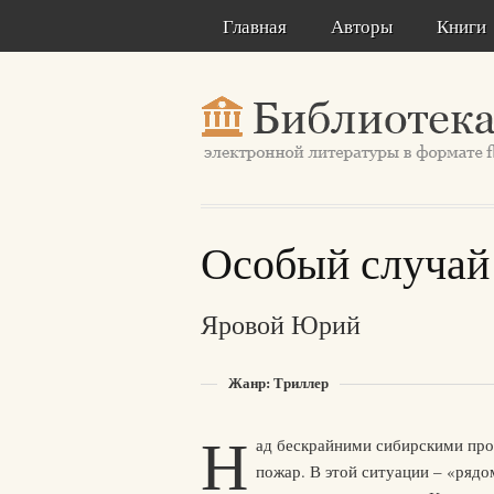
Главная
Авторы
Книги
Особый случай
Яровой Юрий
Жанр: Триллер
Н
ад бескрайними сибирскими про
пожар. В этой ситуации – «рядо