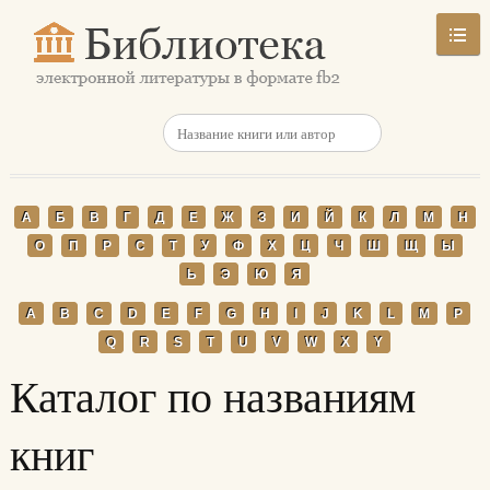
А
Б
В
Г
Д
Е
Ж
З
И
Й
К
Л
М
Н
О
П
Р
С
Т
У
Ф
Х
Ц
Ч
Ш
Щ
Ы
Ь
Э
Ю
Я
A
B
C
D
E
F
G
H
I
J
K
L
M
P
Q
R
S
T
U
V
W
X
Y
Каталог по названиям
книг