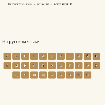
всего книг: 0
Неизвестный язык
»
notfound
»
На русском языке
А
Б
В
Г
Д
Е
Ж
З
И
Й
К
Л
М
Н
О
П
Р
С
Т
У
Ф
Х
Ц
Ч
Ш
Щ
Ы
Ь
Э
Ю
Я