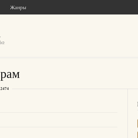
Жанры
орам
 2474