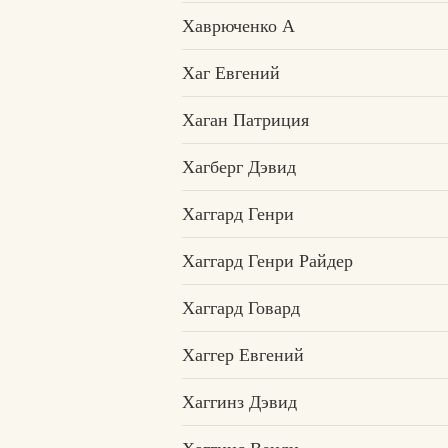
Хаврюченко А
Хаг Евгений
Хаган Патриция
Хагберг Дэвид
Хаггард Генри
Хаггард Генри Райдер
Хаггард Говард
Хаггер Евгений
Хаггинз Дэвид