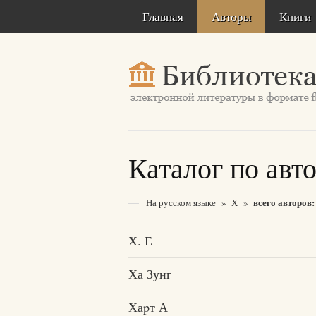
Главная
Авторы
Книги
Каталог по авт
всего авторов:
На русском языке
»
Х
»
Х. Е
Ха Зунг
Хаpт А