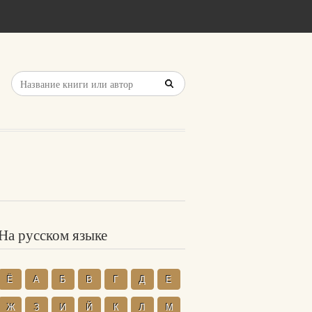
На русском языке
Ё
А
Б
В
Г
Д
Е
Ж
З
И
Й
К
Л
М