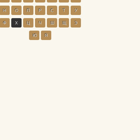
Н
О
П
Р
С
Т
У
Ф
Х
Ц
Ч
Ш
Щ
Э
Ю
Я