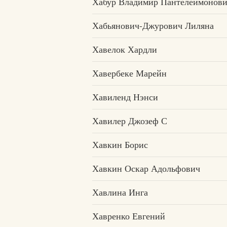
Хабур Владимир Пантелеймонов
Хабьянович-Джурович Лиляна
Хавелок Хардли
Хавербеке Марейн
Хавиленд Нэнси
Хавилер Джозеф С
Хавкин Борис
Хавкин Оскар Адольфович
Хавлина Инга
Хавренко Евгений