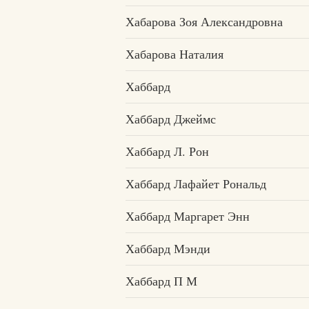
Хабарова Зоя Александровна
Хабарова Наталия
Хаббард
Хаббард Джеймс
Хаббард Л. Рон
Хаббард Лафайет Рональд
Хаббард Маргарет Энн
Хаббард Мэнди
Хаббард П М