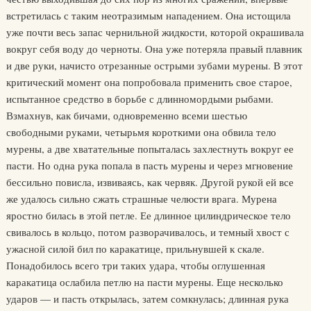
встретилась с таким неотразимым нападением. Она истощила
уже почти весь запас чернильной жидкости, которой окрашивала
вокруг себя воду до черноты. Она уже потеряла правый плавник
и две руки, начисто отрезанные острыми зубами мурены. В этот
критический момент она попробовала применить свое старое,
испытанное средство в борьбе с длинномордыми рыбами.
Взмахнув, как бичами, одновременно всеми шестью
свободными руками, четырьмя короткими она обвила тело
мурены, а две хватательные попыталась захлестнуть вокруг ее
пасти. Но одна рука попала в пасть мурены и через мгновение
бессильно повисла, извиваясь, как червяк. Другой рукой ей все
же удалось сильно сжать страшные челюсти врага. Мурена
яростно билась в этой петле. Ее длинное цилиндрическое тело
свивалось в кольцо, потом разворачивалось, и темный хвост с
ужасной силой бил по каракатице, прильнувшей к скале.
Понадобилось всего три таких удара, чтобы оглушенная
каракатица ослабила петлю на пасти мурены. Еще несколько
ударов — и пасть открылась, затем сомкнулась; длинная рука