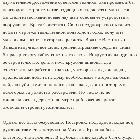
изумительное достижение советской техники, она произвела бы
переворот в строительстве подводных лодок всего мира, если
бы стали известными новые научные основы ее устройства и
вооружения. Враги Советского Союза неоднократно пытались
добыть чертежи таинственной подводной лодки, получить
материалы и конструкторские расчеты. Враги с Востока и с
Запада напрягали все силы, тратили огромные средства, лишь
бы раскрыть эту тайну советского флота. Вокруг завода, где шло
ее строительство, день и ночь кружили шпионы; два
ответственных работника завода, у которых они, очевидно,
предполагали добыть на дому необходимые материалы, были
найдены убитыми; шпионов вылавливали, сажали в тюрьму,
некоторых за убийство расстреляли. Но число их не
уменьшалось, а дерзость по мере приближения сроков
окончания стройки увеличивалась.
Однако все было безуспешно. Постройка подводной лодки под
руководством ее конструктора Михаила Крепина была
благополучно закончена. В глубокой тайне корабль был спущен