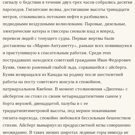
сигналу о бедствии в течение двух-трех часов собрались десятки
пароходов. Гигантские волны, достигавшие высоты тринадцати
метров, сглаживались потоками нефти и разбивались
подводными воздушными волноломами. Паровые, дизельные,
электрические катеры и глиссеры сновали взад и вперед,
перевозя людей с тонущего судна. Первые жертвы были
доставлены на «Марию-Антуанетту», раньше всех появившуюся
и приступившую к спасательным работам. Среди этих
пострадавших находился советский гражданин Иван Федорович
Буняк, тяжело раненный глыбой льда, сорвавшейся с айсберга.
Буняк возвращался из Канады на родину после шестилетней
работы на посту советского консула в спокойном,
патриархальном Квебеке. В момент столкновения «Диогена» с
айсбергом он стоял со своим четырнадцатилетним сыном у
борта верхней, двенадцатой, палубы и с ее
тридцатипятиметровой высоты, под мерное покачивание
гиганта-парохода, спокойно любовался бессильным бешенством
стихии. Айсберг вынырнул из предрассветной мглы совершенно
неожиданно. В таких низких широтах ледяные горы никогда не