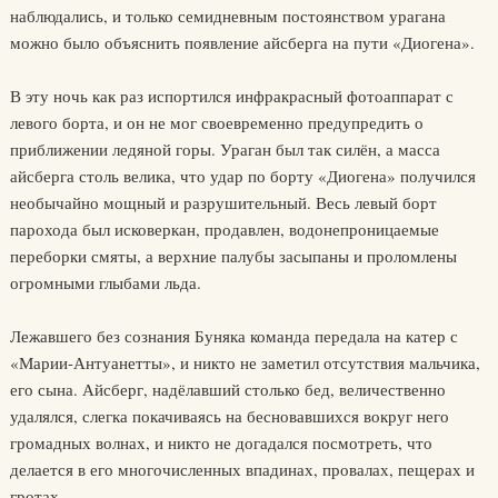
наблюдались, и только семидневным постоянством урагана
можно было объяснить появление айсберга на пути «Диогена».
В эту ночь как раз испортился инфракрасный фотоаппарат с
левого борта, и он не мог своевременно предупредить о
приближении ледяной горы. Ураган был так силён, а масса
айсберга столь велика, что удар по борту «Диогена» получился
необычайно мощный и разрушительный. Весь левый борт
парохода был исковеркан, продавлен, водонепроницаемые
переборки смяты, а верхние палубы засыпаны и проломлены
огромными глыбами льда.
Лежавшего без сознания Буняка команда передала на катер с
«Марии-Антуанетты», и никто не заметил отсутствия мальчика,
его сына. Айсберг, надёлавший столько бед, величественно
удалялся, слегка покачиваясь на бесновавшихся вокруг него
громадных волнах, и никто не догадался посмотреть, что
делается в его многочисленных впадинах, провалах, пещерах и
гротах…