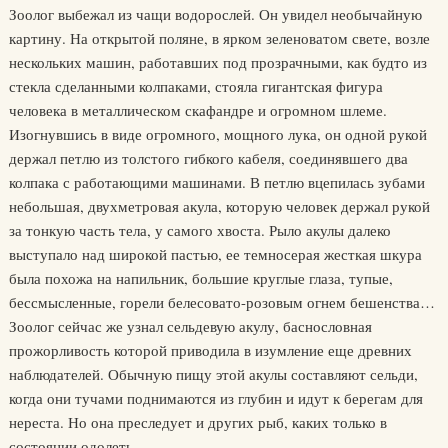
Зоолог выбежал из чащи водорослей. Он увидел необычайную
картину. На открытой поляне, в ярком зеленоватом свете, возле
нескольких машин, работавших под прозрачными, как будто из
стекла сделанными колпаками, стояла гигантская фигура
человека в металлическом скафандре и огромном шлеме.
Изогнувшись в виде огромного, мощного лука, он одной рукой
держал петлю из толстого гибкого кабеля, соединявшего два
колпака с работающими машинами. В петлю вцепилась зубами
небольшая, двухметровая акула, которую человек держал рукой
за тонкую часть тела, у самого хвоста. Рыло акулы далеко
выступало над широкой пастью, ее темносерая жесткая шкура
была похожа на напильник, большие круглые глаза, тупые,
бессмысленные, горели белесовато-розовым огнем бешенства…
Зоолог сейчас же узнал сельдевую акулу, баснословная
прожорливость которой приводила в изумление еще древних
наблюдателей. Обычную пищу этой акулы составляют сельди,
когда они тучами поднимаются из глубин и идут к берегам для
нереста. Но она преследует и других рыб, каких только в
состоянии одолеть.