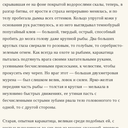
скрывавшая ее на фоне покрытой водорослями скалы, теперь, в
разгар битвы, от ярости и страха непрерывно менялась, и по
телу пробегала дымка всех оттенков. Кольцо упругой кожи у
основания рук растянулось, и из него выглядывал темнобурый
попугайный клюв — большой, твердый, острый, способный
пробить до мозга голову даже крупной рыбы. Два больших
круглых глаза сверкали то розовым, то голубым, то серебристо-
зеленым огнем. Как всегда на охоте за рыбами, каракатица
пыталась подтянуть врага своими хватательными руками,
усеянными бесчисленными присосками, к челюстям, чтобы
прокусить ему череп. Но враг этот — большая двухметровая
мурена — был слишком велик, ловок и силен. Ярко-желтая
передняя часть рыбы — толстая и круглая — мелькала в
неуловимо быстрых движениях, ее утиная пасть с
бесчисленными острыми зубами рвала тело головоногого то с
одной, то с другой стороны.
Старая, опытная каракатица, великан среди подобных ей, с
честью выходившая до сих пор из многих сражений, впервые