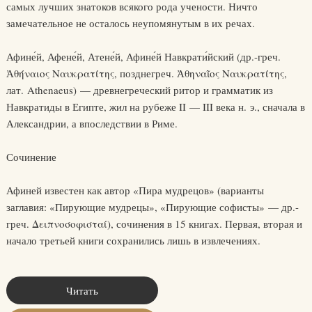
самых лучших знатоков всякого рода учености. Ничто
замечательное не осталось неупомянутым в их речах.
Афине́й, Афене́й, Атене́й, Афине́й Навкрати́йский (др.-греч.
Ἀθήναιος Ναυκρατίτης, позднегреч. Ἀθηναῖος Ναυκρατίτης,
лат. Athenaeus) — древнегреческий ритор и грамматик из
Навкратиды в Египте, жил на рубеже II — III века н. э., сначала в
Александрии, а впоследствии в Риме.
Сочинение
Афиней известен как автор «Пира мудрецов» (варианты
заглавия: «Пирующие мудрецы», «Пирующие софисты» — др.-
греч. Δειπνοσοφισταί), сочинения в 15 книгах. Первая, вторая и
начало третьей книги сохранились лишь в извлечениях.
Читать