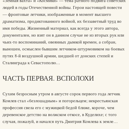
«Земная вахта» и «Космики» — тема ратного подвига советских
людей в годы Отечественной войны. Герои настоящей повести
— фронтовые летчики, изображенные в момент высшего
драматизма, продиктованного войной, их беззаветный труд во
имя победы. Жизненный материал, как всегда у этого автора,
документален, но взят он в данном случае не из вторых рук или
чьих-то воспоминаний, овеянных дымкой времен, а собран,
выношен, осмыслен бывшим летчиком-штурмовиком на боевых
путях 8-й воздушной армии, шедшей от донских степей и
Сталинграда к Севастополю…
ЧАСТЬ ПЕРВАЯ. ВСПОЛОХИ
Сухим безросным утром в августе сорок первого года летчик
Комлев стал «безлошадным» и погорельцем; некрестьянская
профессия свела его с мужицкой бедой ближе, короче, чем
деревенское детство на волжском откосе, в Куделихе; с того
случая, пожалуй, и начался путь Дмитрия Комлева к земле…