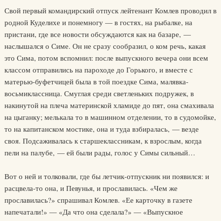
Свой первый командирский отпуск лейтенант Комлев проводил в
родной Куделихе и понемногу — в гостях, на рыбалке, на
пристани, где все новости обсуждаются как на базаре, —
наслышался о Симе. Он не сразу сообразил, о ком речь, какая
это Сима, потом вспомнил: после выпускного вечера они всем
классом отправились на пароходе до Горького, и вместе с
матерью-буфетчицей была в той поездке Сима, малявка-
восьмиклассница. Смуглая среди светленьких подружек, в
накинутой на плеча материнской хламиде до пят, она смахивала
на цыганку; мелькала то в машинном отделении, то в судомойке,
то на капитанском мостике, она и туда взбиралась, — везде
своя. Подсаживалась к старшеклассникам, к взрослым, когда
пели на палубе, — ей были рады, голос у Симы сильный…
Вот о ней и толковали, где бы летчик-отпускник ни появился: и
расцвела-то она, и Певунья, и прославилась. «Чем же
прославилась?» спрашивал Комлев. «Ее карточку в газете
напечатали!» — «Да что она сделала?» — «Выпускное