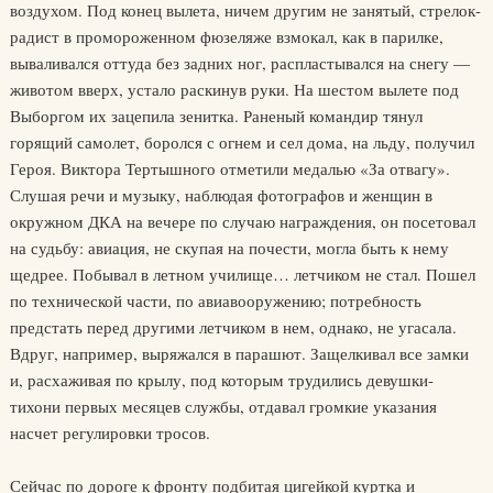
воздухом. Под конец вылета, ничем другим не занятый, стрелок-
радист в промороженном фюзеляже взмокал, как в парилке,
вываливался оттуда без задних ног, распластывался на снегу —
животом вверх, устало раскинув руки. На шестом вылете под
Выборгом их зацепила зенитка. Раненый командир тянул
горящий самолет, боролся с огнем и сел дома, на льду, получил
Героя. Виктора Тертышного отметили медалью «За отвагу».
Слушая речи и музыку, наблюдая фотографов и женщин в
окружном ДКА на вечере по случаю награждения, он посетовал
на судьбу: авиация, не скупая на почести, могла быть к нему
щедрее. Побывал в летном училище… летчиком не стал. Пошел
по технической части, по авиавооружению; потребность
предстать перед другими летчиком в нем, однако, не угасала.
Вдруг, например, выряжался в парашют. Защелкивал все замки
и, расхаживая по крылу, под которым трудились девушки-
тихони первых месяцев службы, отдавал громкие указания
насчет регулировки тросов.
Сейчас по дороге к фронту подбитая цигейкой куртка и