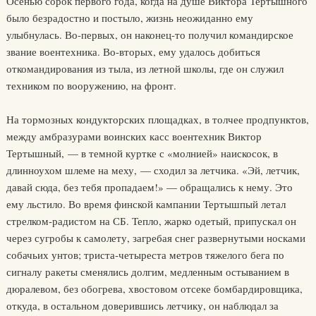
Осенью сорок первого года, когда на душе Виктора Тертышного
было безрадостно и постыло, жизнь неожиданно ему
улыбнулась. Во-первых, он наконец-то получил командирское
звание воентехника. Во-вторых, ему удалось добиться
откомандирования из тыла, из летной школы, где он служил
техником по вооружению, на фронт.
На тормозных кондукторских площадках, в толчее продпунктов,
между амбразурами воинских касс воентехник Виктор
Тертышный, — в темной куртке с «молнией» наискосок, в
длинноухом шлеме на меху, — сходил за летчика. «Эй, летчик,
давай сюда, без тебя пропадаем!» — обращались к нему. Это
ему льстило. Во время финской кампании Тертышпый летал
стрелком-радистом на СБ. Тепло, жарко одетый, припускал он
через сугробы к самолету, загребая снег развернутыми носками
собачьих унтов; триста-четыреста метров тяжелого бега по
сигналу ракеты сменялись долгим, медленным остыванием в
дюралевом, без обогрева, хвостовом отсеке бомбардировщика,
откуда, в остальном доверившись летчику, он наблюдал за