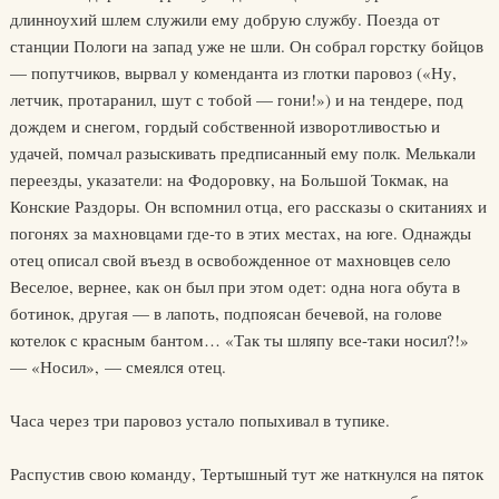
длинноухий шлем служили ему добрую службу. Поезда от
станции Пологи на запад уже не шли. Он собрал горстку бойцов
— попутчиков, вырвал у коменданта из глотки паровоз («Ну,
летчик, протаранил, шут с тобой — гони!») и на тендере, под
дождем и снегом, гордый собственной изворотливостью и
удачей, помчал разыскивать предписанный ему полк. Мелькали
переезды, указатели: на Фодоровку, на Большой Токмак, на
Конские Раздоры. Он вспомнил отца, его рассказы о скитаниях и
погонях за махновцами где-то в этих местах, на юге. Однажды
отец описал свой въезд в освобожденное от махновцев село
Веселое, вернее, как он был при этом одет: одна нога обута в
ботинок, другая — в лапоть, подпоясан бечевой, на голове
котелок с красным бантом… «Так ты шляпу все-таки носил?!»
— «Носил», — смеялся отец.
Часа через три паровоз устало попыхивал в тупике.
Распустив свою команду, Тертышный тут же наткнулся на пяток