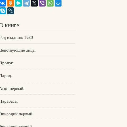
О книге
Год издания: 1983
Действующие лица.
Пролог.
Парод.
Агон первый.
Парабаса.
Эписодий первый.
Эписодий второй.