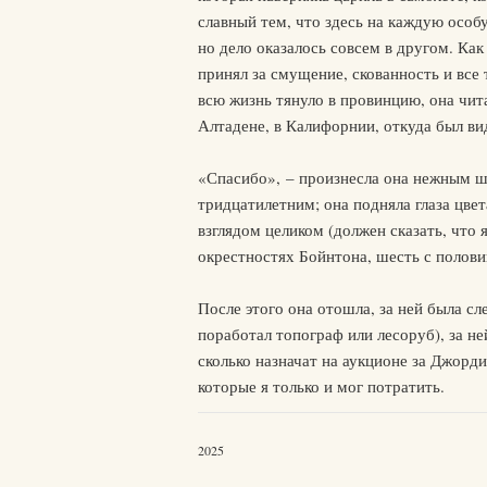
славный тем, что здесь на каждую особ
но дело оказалось совсем в другом. Как 
принял за смущение, скованность и все 
всю жизнь тянуло в провинцию, она чита
Алтадене, в Калифорнии, откуда был ви
«Спасибо», – произнесла она нежным ш
тридцатилетним; она подняла глаза цве
взглядом целиком (должен сказать, что
окрестностях Бойнтона, шесть с половин
После этого она отошла, за ней была с
поработал топограф или лесоруб), за не
сколько назначат на аукционе за Джорди
которые я только и мог потратить.
2025