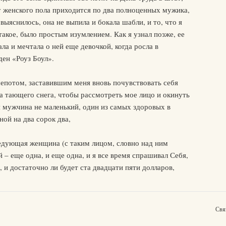
у женского пола приходится по два полноценных мужика,
выяснилось, она не выпила и бокала шабли, и то, что я
такое, было простым изумлением. Как я узнал позже, ее
ла и мечтала о ней еще девочкой, когда росла в
ден «Роуз Боул».
епотом, заставившим меня вновь почувствовать себя
та тающего снега, чтобы рассмотреть мое лицо и окинуть
 я мужчина не маленький, один из самых здоровых в
ой на два сорок два,
ледующая женщина (с таким лицом, словно над ним
й – еще одна, и еще одна, и я все время спрашивал Себя,
, и достаточно ли будет ста двадцати пяти долларов,
Свя