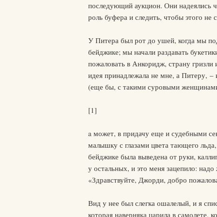
последующий аукцион. Они надеялись чт
роль буфера и следить, чтобы этого не 
У Питера был рот до ушей, когда мы по
бейджике; мы начали раздавать букетик
пожаловать в Анкоридж, страну гризли 
идея принадлежала не мне, а Питеру, – 
(еще бы, с такими суровыми женщинами,
[1]
a может, в придачу еще и судебными сек
малышку с глазами цвета тающего льда,
бейджике была выведена от руки, калли
у остальных, и это меня зацепило: надо 
«Здравствуйте, Джорди, добро пожаловат
Вид у нее был слегка ошалелый, и я спи
которая наверняка царила в самолете, к