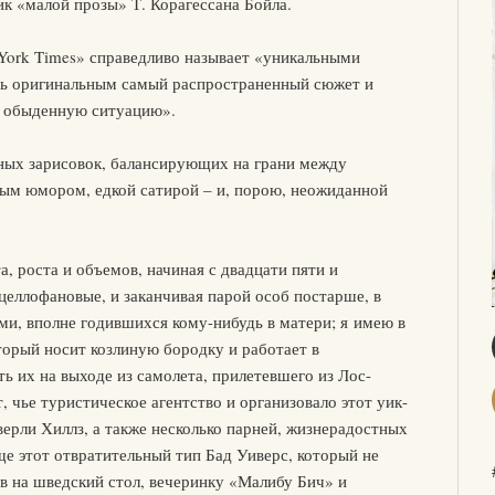
к «малой прозы» Т. Корагессана Бойла.
York Times» справедливо называет «уникальными
ть оригинальным самый распространенный сюжет и
 обыденную ситуацию».
ных зарисовок, балансирующих на грани между
ым юмором, едкой сатирой – и, порою, неожиданной
а, роста и объемов, начиная с двадцати пяти и
 целлофановые, и заканчивая парой особ постарше, в
и, вполне годившихся кому-нибудь в матери; я имею в
торый носит козлиную бородку и работает в
ь их на выходе из самолета, прилетевшего из Лос-
 чье туристическое агентство и организовало этот уик-
верли Хиллз, а также несколько парней, жизнерадостных
е этот отвратительный тип Бад Уиверс, который не
ов на шведский стол, вечеринку «Малибу Бич» и