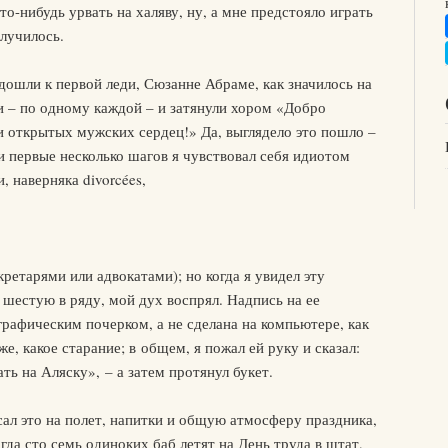
о-нибудь урвать на халяву, ну, а мне предстояло играть
случилось.
дошли к первой леди, Сюзанне Абраме, как значилось на
и – по одному каждой – и затянули хором «Добро
и открытых мужских сердец!» Да, выглядело это пошло –
и первые несколько шагов я чувствовал себя идиотом
 наверняка divorcées,
ретарями или адвокатами); но когда я увидел эту
 шестую в ряду, мой дух воспрял. Надпись на ее
графическим почерком, а не сделана на компьютере, как
же, какое старание; в общем, я пожал ей руку и сказал:
ь на Аляску», – а затем протянул букет.
сал это на полет, напитки и общую атмосферу праздника,
огда сто семь одиноких баб летят на День труда в штат,