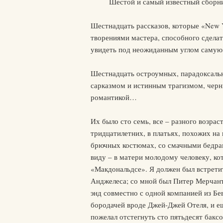
Шестой и самый известный сборни
Шестнадцать рассказов, которые «New 
творениями мастера, способного сдела
увидеть под неожиданным углом самую
Шестнадцать остроумных, парадоксаль
сарказмом и истинным трагизмом, черн
романтикой…
Их было сто семь, все – разного возраст
тридцатилетних, в платьях, похожих на
брючных костюмах, со смачными бедрам
виду – в матери молодому человеку, ко
«Макдональдсе». Я должен был встретит
Анджелеса; со мной был Питер Мерчант,
энд совместно с одной компанией из Бе
бородачей вроде Джей-Джей Отеля, и ещ
пожелал отстегнуть сто пятьдесят бакс