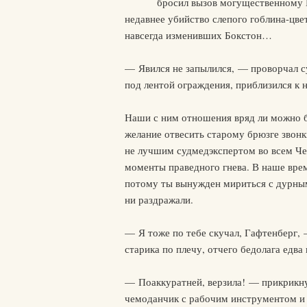
бросил вызов могущественному 
недавнее убийство слепого гоблина-цве
навсегда изменивших Бокстон…
— Явился не запылился, — проворчал су
под лентой ограждения, приблизился к 
Наши с ним отношения вряд ли можно б
желание отвесить старому брюзге звонк
не лучшим судмедэкспертом во всем Че
моменты праведного гнева. В наше врем
потому ты вынужден мириться с дурным
ни раздражали.
— Я тоже по тебе скучал, Гафтенберг, 
старика по плечу, отчего бедолага едва
— Поаккуратней, верзила! — прикрикну
чемоданчик с рабочим инструментом и 