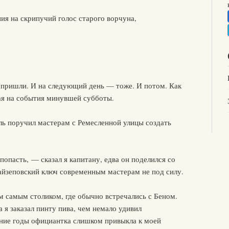
ия на скрипучий голос старого ворчуна,
 пришли. И на следующий день — тоже. И потом. Как
ая на события минувшей субботы.
ль поручил мастерам с Ремесленной улицы создать
опасть, — сказал я капитану, едва он поделился со
айзеповский ключ современным мастерам не под силу.
м самым столиком, где обычно встречались с Беном.
 я заказал пинту пива, чем немало удивил
ние годы официантка слишком привыкла к моей