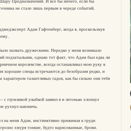
Шару Предназначений. И все бы ничего, если бы
точника не стало лишь первым в череде событий,
дмедэксперт Адам Гафтенберг, когда я, проскользнув
нему.
ыло назвать дружескими. Нередко у меня возникало
ий подзатыльник, однако тот факт, что Адам был едва ли
рничном королевстве, всегда останавливал мою руку в
я хорошие спецы встречаются до безобразия редко, и
 характером талантливых гадов, как бы сильно они тебя
— с глумливой улыбкой заявил я и легонько хлопнул
 не рухнул навзничь.
л на меня Адам, инстинктивно прижимая к груди
грозно хмуря тонкие, будто нарисованные, брови.