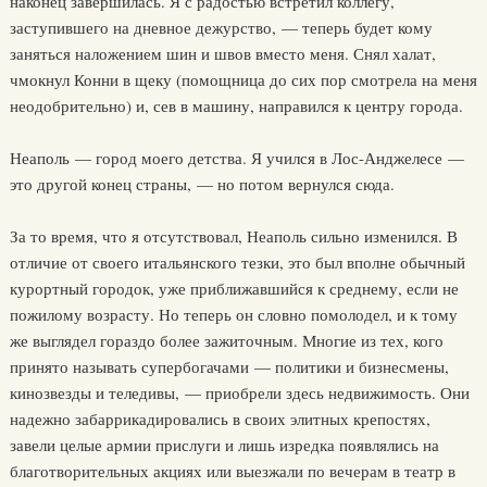
наконец завершилась. Я с радостью встретил коллегу,
заступившего на дневное дежурство, — теперь будет кому
заняться наложением шин и швов вместо меня. Снял халат,
чмокнул Конни в щеку (помощница до сих пор смотрела на меня
неодобрительно) и, сев в машину, направился к центру города.
Неаполь — город моего детства. Я учился в Лос-Анджелесе —
это другой конец страны, — но потом вернулся сюда.
За то время, что я отсутствовал, Неаполь сильно изменился. В
отличие от своего итальянского тезки, это был вполне обычный
курортный городок, уже приближавшийся к среднему, если не
пожилому возрасту. Но теперь он словно помолодел, и к тому
же выглядел гораздо более зажиточным. Многие из тех, кого
принято называть супербогачами — политики и бизнесмены,
кинозвезды и теледивы, — приобрели здесь недвижимость. Они
надежно забаррикадировались в своих элитных крепостях,
завели целые армии прислуги и лишь изредка появлялись на
благотворительных акциях или выезжали по вечерам в театр в