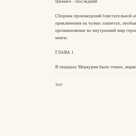
Шеннеч - Последний
Сборник произведений блистательной 
приключения на чужих планетах, необы
проникновение во внутренний мир герое
книги.
ГЛАВА 1
В пещерах Меркурия было темно, жарко 
2025