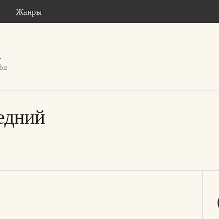
Жанры
едний