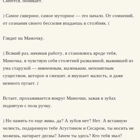
Смеется, поникает.
) Самое скверное, самое муторное — это начало. От сомнений,
от сознания своего бессилия впадаешь в столбняк. (
Глядит на Мамочку.
) Всякий раз, начиная работу, я становлюсь вроде тебя,
Мамочка, я чувствую себя столетней развалиной, выжившей из
ума старухой — никчемным, маленьким, непонятным
существом, которое и смешит, и внушает жалость, и даже
немного пугает. (
Встает, прохаживается вокруг Мамочки, зажав в зубах
поднятую с пола ручку.
) Но память-то еще жива, да? А зубов нет? Нет. А вставную
челюсть, подаренную тебе Агустином и Сесаром, ты носить не
можешь, натирает десны? Зачем ты здесь? Кто тебя звал?