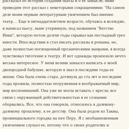
рассказал об истории создания пьесы и о ее замысле; ниже
приводим этот рассказ с некоторыми сокращениями: "На самом
деле моим первым литературным увлечением был именно
театр… Еще в пятнадцатилетнем возрасте, обучаясь в колледже,
я написал пьесу, ныне утерянную, под названием "Бегство
Инки", которую потом долгие годы скрывал как постыдный грех
юности. Впоследствии я стал писать рассказы и романы, но,
даже полностью поглощенный прозаическими жанрами, я всегда
чувствовал тяготение к театру. И вот однажды произошло нечто
весьма интересное. У меня возник замысел написать о моей
двоюродной бабушке, которую я знал в последние годы ее
жизни. Она была очень стара, дотянула до ста лет и последние
годы прожила, полностью погруженная в воображаемый мир,
мир воспоминаний. Она уже не могла вставать с кресла; все
связи с окружающей действительностью в ее сознании
оборвались. Все, что она говорила, относилось к далекому-
далекому прошлому, к ее детству. Она была родом из Такны,
провинциального городка на юге Перу. Я с необыкновенным
увлечением слушал ее, потому что о своих родителях и