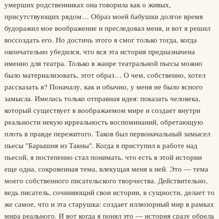
умерших родственниках она говорила как о живых,
присутствующих рядом… Образ моей бабушки долгое время
будоражил мое воображение и преследовал меня, и вот я решил
воссоздать его. Но достичь этого я смог только тогда, когда
окончательно убедился, что вся эта история предназначена
именно для театра. Только в жанре театральной пьесы можно
было материализовать, этот образ… О чем, собственно, хотел
рассказать я? Поначалу, как и обычно, у меня не было ясного
замысла. Имелась только отправная идея: показать человека,
который существует в воображаемом мире и создает внутри
реальности некую ирреальность воспоминаний, обретающую
плоть в правде пережитого. Таков был первоначальный замысел
пьесы "Барышня из Такны". Когда я приступил к работе над
пьесой, я постепенно стал понимать, что есть в этой истории
еще одна, сокровенная тема, влекущая меня к ней. Это — тема
моего собственного писательского творчества. Действительно,
ведь писатель, сочиняющий свои истории, в сущности, делает то
же самое, что и эта старушка: создает иллюзорный мир в рамках
мира реального. И вот когда я понял это — история сразу обрела