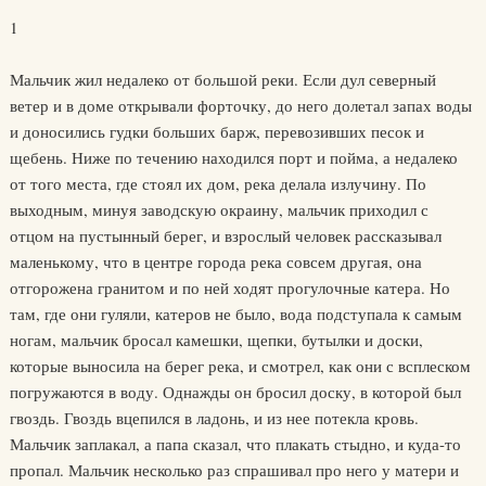
1
Мальчик жил недалеко от большой реки. Если дул северный
ветер и в доме открывали форточку, до него долетал запах воды
и доносились гудки больших барж, перевозивших песок и
щебень. Ниже по течению находился порт и пойма, а недалеко
от того места, где стоял их дом, река делала излучину. По
выходным, минуя заводскую окраину, мальчик приходил с
отцом на пустынный берег, и взрослый человек рассказывал
маленькому, что в центре города река совсем другая, она
отгорожена гранитом и по ней ходят прогулочные катера. Но
там, где они гуляли, катеров не было, вода подступала к самым
ногам, мальчик бросал камешки, щепки, бутылки и доски,
которые выносила на берег река, и смотрел, как они с всплеском
погружаются в воду. Однажды он бросил доску, в которой был
гвоздь. Гвоздь вцепился в ладонь, и из нее потекла кровь.
Мальчик заплакал, а папа сказал, что плакать стыдно, и куда-то
пропал. Мальчик несколько раз спрашивал про него у матери и