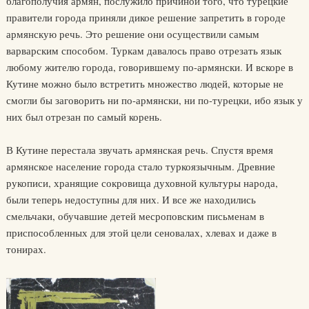
благополучия армян, послужило причиной того, что турецкие
правители города приняли дикое решение запретить в городе
армянскую речь. Это решение они осуществили самым
варварским способом. Туркам давалось право отрезать язык
любому жителю города, говорившему по-армянски. И вскоре в
Кутине можно было встретить множество людей, которые не
смогли бы заговорить ни по-армянски, ни по-турецки, ибо язык у
них был отрезан по самый корень.
В Кутине перестала звучать армянская речь. Спустя время
армянское население города стало туркоязычным. Древние
рукописи, хранящие сокровища духовной культуры народа,
были теперь недоступны для них. И все же находились
смельчаки, обучавшие детей месроповским письменам в
приспособленных для этой цели сеновалах, хлевах и даже в
тонирах.