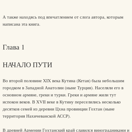
А также находясь под впечатлением от слога автора, которым
написана эта книга.
Глава 1
НАЧАЛО ПУТИ
Во второй половине XIX века Кутина (Кетая) была небольшим
городком в Западной Анатолии (ныне Турция). Населяли его в
основном армяне, греки и турки. Греки и армяне жили тут
испокон веков. В XVII веке в Кутину переселились несколько
десятков семей из деревни Цхна провинции Гохтан (ныне
территория Нахичеванской АССР).
В древней Армении Гохтанский край славился виноградниками и