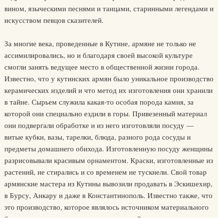
вином, языческими песнями и танцами, старинными легендами и
искусством певцов сказителей.
За многие века, проведенные в Кутине, армяне не только не
ассимилировались, но и благодаря своей высокой культуре
смогли занять ведущее место в общественной жизни города.
Известно, что у кутинских армян было уникальное производство
керамических изделий и что метод их изготовления они хранили
в тайне. Сырьем служила какая-то особая порода камня, за
которой они специально ездили в горы. Привезенный материал
они подвергали обработке и из него изготовляли посуду —
витые кубки, вазы, тарелки, блюда, разного рода сосуды и
предметы домашнего обихода. Изготовленную посуду женщины
разрисовывали красивым орнаментом. Краски, изготовленные из
растений, не стирались и со временем не тускнели. Свой товар
армянские мастера из Кутины вывозили продавать в Эскишехир,
в Бурсу, Анкару и даже в Константинополь. Известно также, что
это производство, которое являлось источником материального