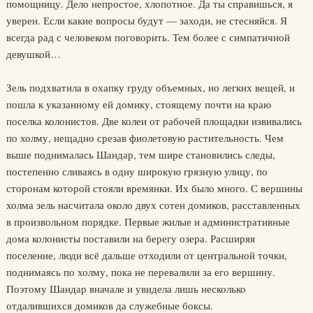
помощницу. Дело непростое, хлопотное. Да ты справишься, я
уверен. Если какие вопросы будут — заходи, не стесняйся. Я
всегда рад с человеком поговорить. Тем более с симпатичной
девушкой…
Зель подхватила в охапку груду объемных, но легких вещей, и
пошла к указанному ей домику, стоящему почти на краю
поселка колонистов. Две колеи от рабочей площадки извивались
по холму, нещадно срезав фиолетовую растительность. Чем
выше поднималась Шандар, тем шире становились следы,
постепенно сливаясь в одну широкую грязную улицу, по
сторонам которой стояли времянки. Их было много. С вершины
холма зель насчитала около двух сотен домиков, расставленных
в произвольном порядке. Первые жилые и административные
дома колонисты поставили на берегу озера. Расширяя
поселение, люди всё дальше отходили от центральной точки,
поднимаясь по холму, пока не перевалили за его вершину.
Поэтому Шандар вначале и увидела лишь несколько
отдалившихся домиков да служебные боксы.