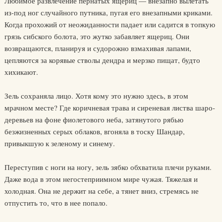
Любимое развлечение пернатых ящериц — внезапно вылетать
из-под ног случайного путника, пугая его внезапными криками.
Когда прохожий от неожиданности падает или садится в топкую
грязь сибского болота, это жутко забавляет ящериц. Они
возвращаются, планируя и судорожно взмахивая лапами,
цепляются за корявые стволы дендра и мерзко пищат, будто
хихикают.
Зель сохраняла лицо. Хотя кому это нужно здесь, в этом
мрачном месте? Где коричневая трава и сиреневая листва шаро-
деревьев на фоне фиолетового неба, затянутого рябью
безжизненных серых облаков, вгоняла в тоску Шандар,
привыкшую к зеленому и синему.
Переступив с ноги на ногу, зель зябко обхватила плечи руками.
Даже вода в этом негостеприимном мире чужая. Тяжелая и
холодная. Она не держит на себе, а тянет вниз, стремясь не
отпустить то, что в нее попало.