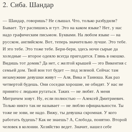
2. Сиба. Шандар
— Шандар, говоришь? Не слышал. Что, только разбудили?
Бывает. Тут распишись и тут. Это на каком языке? Нет, у нас
надо графическим письмом. Буквами. На любом языке — на
русском, английском. Вот, теперь значительно лучше. Это тебе.
И это тебе. Это тоже тебе. Бери-бери, здесь ночи сырые да
холодные — второе одеяло всегда пригодится. Глянь в окошко.
Видишь тот домик? Да нет, с желтой крышей — это Викентия с
семьей дом. Твой вон тот будет — под зеленой. Сейчас там
незамужние девушки живут — Аля, Вика и Танюша. Как раз
четвертой будешь. Они соседки хорошие, не обидят. У нас не
принято с людьми ругаться. Таких — не любят. А меня
Митричем зовут. Ну, если полностью — Алексей Дмитриевич.
Только никто так не называет — не люблю официальности. Ты
тоже не зови, не надо. Вижу, ты девушка скромная. У кого
работать будешь? Как не знаешь? А, Слобода, понятно. Второй
человек в колонии. Хозяйство ведет. Значит, нашел себе