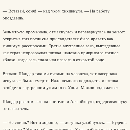
— Вставай, соня! — над ухом хихикнули. — На работу
опоздаешь.
Зель что-то промычала, отмахнулась и перевернулась на живот:
открытие глаз после сна при свидетелях было чревато как
минимум расспросами. Третье внутреннее веко, выглядевшее
как серая непрозрачная пленка, надежно прикрывало глазное
яблоко, когда зель спала или плавала в открытой воде.
Взгляни Шандар такими глазами на человека, тот наверняка
испугался бы до смерти. Надо немного подождать, и пленка
отойдет к внутренним углам глаз. Ушла. Можно подыматься.
Шандар рывком села на постели, и Аля ойкнула, отдергивая руку
от плеча зель.
— Не спишь? Вот и хорошо, — девушка улыбнулась. — Будешь
завтракать? Я и на тебя приготовила. У нас работа у всех в одно