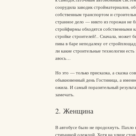
соорудила заводик стройматериалов, об
собственным транспортом и строитель
странное дело — никто из горожан не б
стройфирмы обходятся собственными кад
стройке строителей!.. Сначала, может б
пива в баре неподалеку от стройплоща
ли какие строительные технологии есть 
авось…
Но это — только присказка, а сказка со
обыкновенный день Гостиница, а именно
ожила. И самый поразительный результа
замечать.
2. Женщина
В автобусе было не продохнуть. Пахло 
стиранной одеждой. Хотя на улице стоя