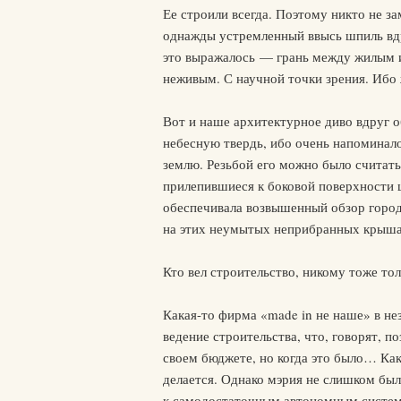
Ее строили всегда. Поэтому никто не за
однажды устремленный ввысь шпиль вдру
это выражалось — грань между жилым 
неживым. С научной точки зрения. Ибо
Вот и наше архитектурное диво вдруг о
небесную твердь, ибо очень напомина
землю. Резьбой его можно было считат
прилепившиеся к боковой поверхности ш
обеспечивала возвышенный обзор город
на этих неумытых неприбранных крыша
Кто вел строительство, никому тоже тол
Какая-то фирма «made in не наше» в не
ведение строительства, что, говорят, п
своем бюджете, но когда это было… Как 
делается. Однако мэрия не слишком был
к самодостаточным автономным система