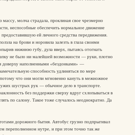
 массу, молча страдала, проклиная свое чрезмерно
ласти, неспособные обеспечить нормальное движение
е предоставившую ей личного средства передвижения.
олзла на брови и норовила залезть в глаза своими
пырив нижнюю губу, дула вверх, пытаясь отогнать
апку не было ни малейшей возможности — руки, плотно
мя доверху наполненными «бездонками» —
амечательную способность удлиняться по мере
 потому что они могли мгновенно кануть в межножное
чужих шустрых рук — обычное дело в транспорте.
наклонность без поддержки сверху вдруг схлопываться в
лять по салону. Такое тоже случалось неоднократно. Да
готами дорожного бытия. Автобус грузно подпрыгивал
оем переполненном нутре, и при этом точно так же