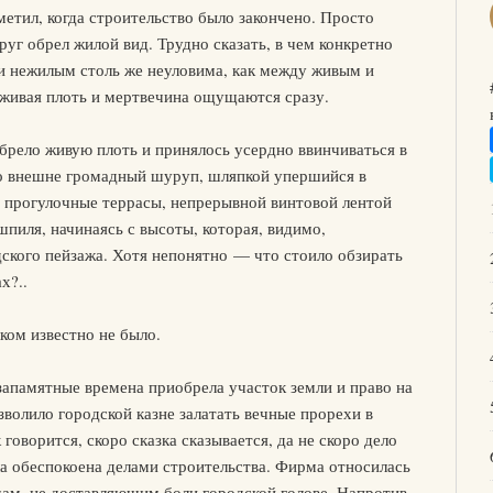
метил, когда строительство было закончено. Просто
г обрел жилой вид. Трудно сказать, в чем конкретно
и нежилым столь же неуловима, как между живым и
 живая плоть и мертвечина ощущаются сразу.
брело живую плоть и принялось усердно ввинчиваться в
ло внешне громадный шуруп, шляпкой упершийся в
ь прогулочные террасы, непрерывной винтовой лентой
пиля, начинаясь с высоты, которая, видимо,
ского пейзажа. Хотя непонятно — что стоило обзирать
х?..
ком известно не было.
запамятные времена приобрела участок земли и право на
озволило городской казне залатать вечные прорехи в
говорится, скоро сказка сказывается, да не скоро дело
а обеспокоена делами строительства. Фирма относилась
м, не доставляющим боли городской голове. Напротив,