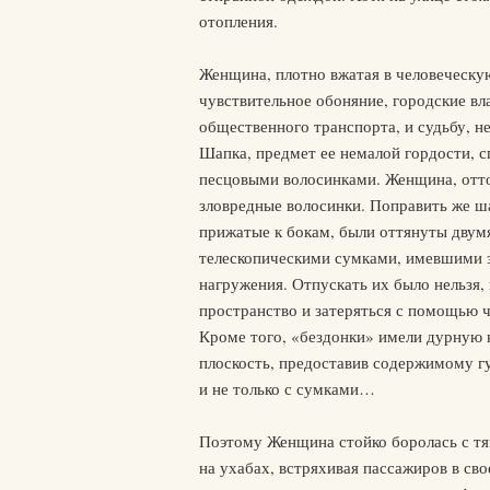
отопления.
Женщина, плотно вжатая в человеческую
чувствительное обоняние, городские в
общественного транспорта, и судьбу, н
Шапка, предмет ее немалой гордости, сп
песцовыми волосинками. Женщина, отто
зловредные волосинки. Поправить же ш
прижатые к бокам, были оттянуты дву
телескопическими сумками, имевшими з
нагружения. Отпускать их было нельзя,
пространство и затеряться с помощью 
Кроме того, «бездонки» имели дурную 
плоскость, предоставив содержимому гу
и не только с сумками…
Поэтому Женщина стойко боролась с тя
на ухабах, встряхивая пассажиров в св