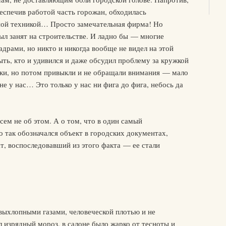
еспечив работой часть горожан, обходилась
ной техникой… Просто замечательная фирма! Но
ыл занят на строительстве. И ладно бы — многие
рами, но никто и никогда вообще не видел на этой
ыть, кто и удивился и даже обсудил проблему за кружкой
дки, но потом привыкли и не обращали внимания — мало
не у нас… Это только у нас ни фига до фига, небось да
всем не об этом. А о том, что в один самый
 так обозначался объект в городских документах,
т, воспоследовавший из этого факта — ее стали
выхлопными газами, человеческой плотью и не
л изрядный мороз, в салоне было жарко от тесноты и