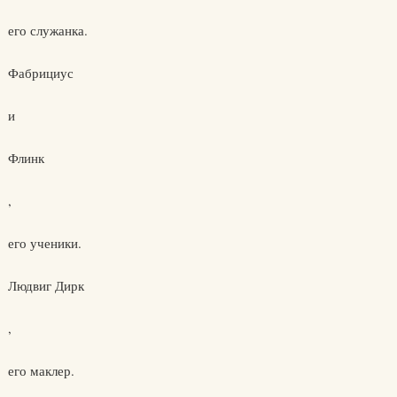
его служанка.
Фабрициус
и
Флинк
,
его ученики.
Людвиг Дирк
,
его маклер.