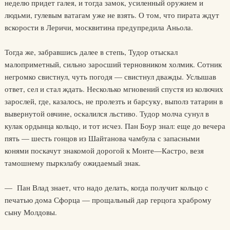
неделю придет галея, и тогда замок, усиленный оружием и
людьми, гулевым ватагам уже не взять. О том, что пирата ждут
вскорости в Леричи, москвитина предупредила Аньола.
Тогда же, забравшись далее в степь, Тудор отыскал
малоприметный, сильно заросший терновником холмик. Сотник
негромко свистнул, чуть погодя — свистнул дважды. Услышав
ответ, сел и стал ждать. Несколько мгновений спустя из колючих
зарослей, где, казалось, не пролезть и барсуку, выполз татарин в
вывернутой овчине, оскалился льстиво. Тудор молча сунул в
кулак ордынца кольцо, и тот исчез. Пан Боур знал: еще до вечера
пять — шесть гонцов из Шайтанова чамбула с запасными
конями поскачут знакомой дорогой к Монте—Кастро, везя
тамошнему пыркэлабу ожидаемый знак.
— Пан Влад знает, что надо делать, когда получит кольцо с
печатью дома Сфорца — прощальный дар герцога храброму
сыну Молдовы.