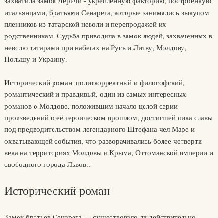
захватила замок Леричи - укрепленную факторию, построенную
итальянцами, братьями Сенарега, которые занимались выкупом
пленников из татарской неволи и перепродажей их
родственникам. Судьба приводила в замок людей, захваченных в
неволю татарами при набегах на Русь и Литву, Молдову,
Польшу и Украину.
Исторический роман, политкорректный и философский,
романтический и правдивый, один из самых интересных
романов о Молдове, положившим начало целой серии
произведений о её героическом прошлом, достигшей пика славы
под предводительством легендарного Штефана чел Маре и
охватывающей события, что разворачивались более четверти
века на территориях Молдовы и Крыма, Оттоманской империи и
свободного города Львов...
Исторический роман
Замок братьев Сенарега — существовало ли действительно