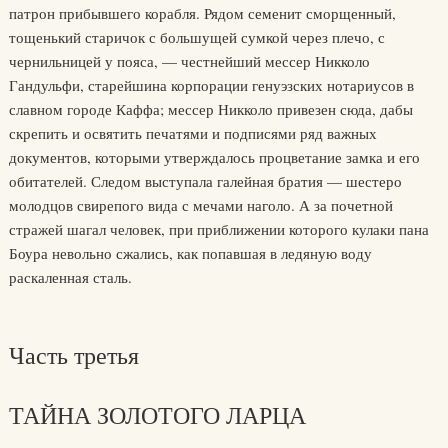
патрон прибывшего корабля. Рядом семенит сморщенный,
тощенький старичок с большущей сумкой через плечо, с
чернильницей у пояса, — честнейший мессер Никколо
Гандульфи, старейшина корпорации генуэзских нотариусов в
славном городе Каффа; мессер Никколо привезен сюда, дабы
скрепить и освятить печатями и подписями ряд важных
документов, которыми утверждалось процветание замка и его
обитателей. Следом выступала галейная братия — шестеро
молодцов свирепого вида с мечами наголо. А за почетной
стражей шагал человек, при приближении которого кулаки пана
Боура невольно сжались, как попавшая в ледяную воду
раскаленная сталь.
Часть третья
ТАЙНА ЗОЛОТОГО ЛАРЦА