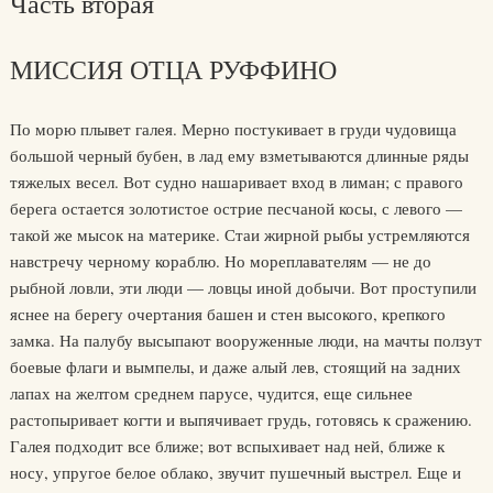
Часть вторая
МИССИЯ ОТЦА РУФФИНО
По морю плывет галея. Мерно постукивает в груди чудовища
большой черный бубен, в лад ему взметываются длинные ряды
тяжелых весел. Вот судно нашаривает вход в лиман; с правого
берега остается золотистое острие песчаной косы, с левого —
такой же мысок на материке. Стаи жирной рыбы устремляются
навстречу черному кораблю. Но мореплавателям — не до
рыбной ловли, эти люди — ловцы иной добычи. Вот проступили
яснее на берегу очертания башен и стен высокого, крепкого
замка. На палубу высыпают вооруженные люди, на мачты ползут
боевые флаги и вымпелы, и даже алый лев, стоящий на задних
лапах на желтом среднем парусе, чудится, еще сильнее
растопыривает когти и выпячивает грудь, готовясь к сражению.
Галея подходит все ближе; вот вспыхивает над ней, ближе к
носу, упругое белое облако, звучит пушечный выстрел. Еще и