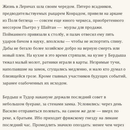
Жизнь в Леричах шла своим чередом. Пятеро всадников,
предводительствуемых рыцарем Конрадом, привели на аркане
из Поля беглеца — совсем еще юного черкеса, приобретенного
мессером Пьетро у Шайтан — мурзы для продажи.
Пойманного привязали к столбу, и палач отвесил ему пять
ударов бичом в науку, вполсилы — чтобы не испортить спину.
Дабы не бегало более хозяйское добро на верную смерть или
новый плен. На кухне в это время стряпали, на кузне у Бердыша
тюкал малый молот, ратники играли в карты. Незримые тучи,
наползавшие на замок, сгущались медленно, и мало кто думал о
близящейся грозе. Кроме главных участников будущих событий,
заранее озабоченных их исходом.
Бердыш и Тудор накануне держали последний совет в
небольшом буераке, за стенами замка. Условились: через день
Василю отправиться полевать, на самом же деле — вверх по
реке, к братьям. Ибо приходит фряжскому гнезду на лимане
последний час. Промедлить значило опоздать: менее чем через