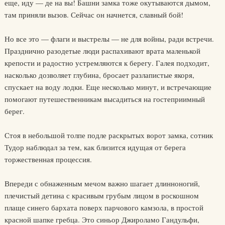
еще, иду — де на вы! Башни замка тоже окутываются дымом,
там приняли вызов. Сейчас он начнется, славный бой!
Но все это — флаги и выстрелы — не для войны, ради встречи.
Празднично разодетые люди распахивают врата маленькой
крепости и радостно устремляются к берегу. Галея подходит,
насколько дозволяет глубина, бросает разлапистые якоря,
спускает на воду лодки. Еще несколько минут, и встречающие
помогают путешественникам высадиться на гостеприимный
берег.
Стоя в небольшой толпе подле раскрытых ворот замка, сотник
Тудор наблюдал за тем, как близится идущая от берега
торжественная процессия.
Впереди с обнаженным мечом важно шагает длинноногий,
плечистый детина с красивым грубым лицом в роскошном
плаще синего бархата поверх парчового камзола, в простой
красной шапке гребца. Это синьор Джироламо Гандульфи,