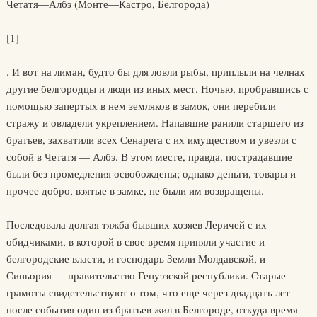
Четатя—Албэ (Монте—Кастро, Белгорода)
[1]
. И вот на лиман, будто бы для ловли рыбы, приплыли на челнах
другие белгородцы и люди из иных мест. Ночью, пробравшись с
помощью запертых в нем земляков в замок, они перебили
стражу и овладели укреплением. Напавшие ранили старшего из
братьев, захватили всех Сенарега с их имуществом и увезли с
собой в Четатя — Албэ. В этом месте, правда, пострадавшие
были без промедления освобождены; однако деньги, товары и
прочее добро, взятые в замке, не были им возвращены.
Последовала долгая тяжба бывших хозяев Леричей с их
обидчиками, в которой в свое время приняли участие и
белгородские власти, и господарь Земли Молдавской, и
Синьория — правительство Генуэзской республики. Старые
грамоты свидетельствуют о том, что еще через двадцать лет
после события один из братьев жил в Белгороде, откуда время