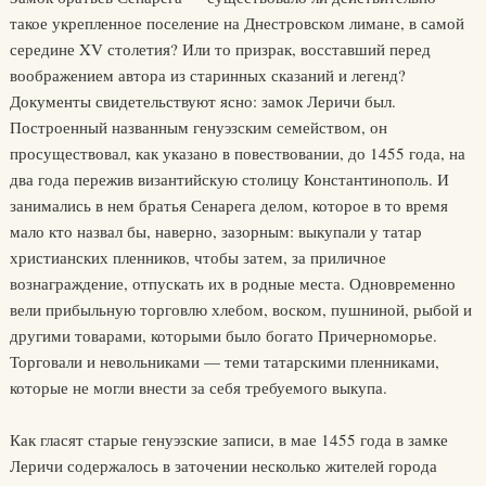
такое укрепленное поселение на Днестровском лимане, в самой
середине XV столетия? Или то призрак, восставший перед
воображением автора из старинных сказаний и легенд?
Документы свидетельствуют ясно: замок Леричи был.
Построенный названным генуэзским семейством, он
просуществовал, как указано в повествовании, до 1455 года, на
два года пережив византийскую столицу Константинополь. И
занимались в нем братья Сенарега делом, которое в то время
мало кто назвал бы, наверно, зазорным: выкупали у татар
христианских пленников, чтобы затем, за приличное
вознаграждение, отпускать их в родные места. Одновременно
вели прибыльную торговлю хлебом, воском, пушниной, рыбой и
другими товарами, которыми было богато Причерноморье.
Торговали и невольниками — теми татарскими пленниками,
которые не могли внести за себя требуемого выкупа.
Как гласят старые генуэзские записи, в мае 1455 года в замке
Леричи содержалось в заточении несколько жителей города