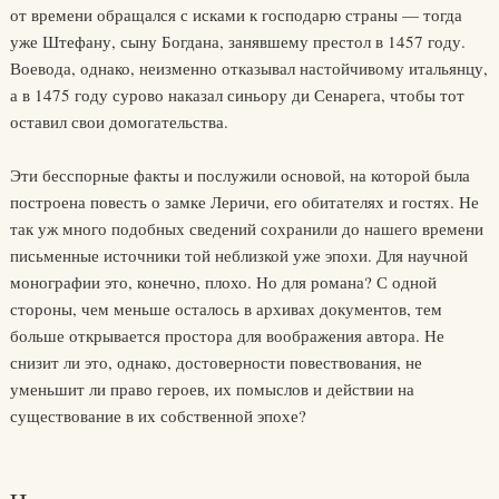
от времени обращался с исками к господарю страны — тогда
уже Штефану, сыну Богдана, занявшему престол в 1457 году.
Воевода, однако, неизменно отказывал настойчивому итальянцу,
а в 1475 году сурово наказал синьору ди Сенарега, чтобы тот
оставил свои домогательства.
Эти бесспорные факты и послужили основой, на которой была
построена повесть о замке Леричи, его обитателях и гостях. Не
так уж много подобных сведений сохранили до нашего времени
письменные источники той неблизкой уже эпохи. Для научной
монографии это, конечно, плохо. Но для романа? С одной
стороны, чем меньше осталось в архивах документов, тем
больше открывается простора для воображения автора. Не
снизит ли это, однако, достоверности повествования, не
уменьшит ли право героев, их помыслов и действии на
существование в их собственной эпохе?