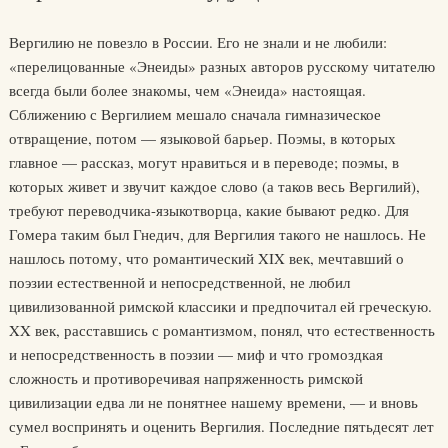
Вергилию не повезло в России. Его не знали и не любили:
«перелицованные «Энеиды» разных авторов русскому читателю
всегда были более знакомы, чем «Энеида» настоящая.
Сближению с Вергилием мешало сначала гимназическое
отвращение, потом — языковой барьер. Поэмы, в которых
главное — рассказ, могут нравиться и в переводе; поэмы, в
которых живет и звучит каждое слово (а таков весь Вергилий),
требуют переводчика-языкотворца, какие бывают редко. Для
Гомера таким был Гнедич, для Вергилия такого не нашлось. Не
нашлось потому, что романтический XIX век, мечтавший о
поэзии естественной и непосредственной, не любил
цивилизованной римской классики и предпочитал ей греческую.
XX век, расставшись с романтизмом, понял, что естественность
и непосредственность в поэзии — миф и что громоздкая
сложность и противоречивая напряженность римской
цивилизации едва ли не понятнее нашему времени, — и вновь
сумел воспринять и оценить Вергилия. Последние пятьдесят лет