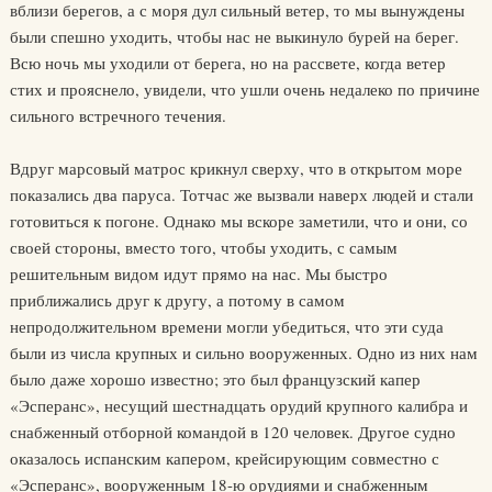
вблизи берегов, а с моря дул сильный ветер, то мы вынуждены
были спешно уходить, чтобы нас не выкинуло бурей на берег.
Всю ночь мы уходили от берега, но на рассвете, когда ветер
стих и прояснело, увидели, что ушли очень недалеко по причине
сильного встречного течения.
Вдруг марсовый матрос крикнул сверху, что в открытом море
показались два паруса. Тотчас же вызвали наверх людей и стали
готовиться к погоне. Однако мы вскоре заметили, что и они, со
своей стороны, вместо того, чтобы уходить, с самым
решительным видом идут прямо на нас. Мы быстро
приближались друг к другу, а потому в самом
непродолжительном времени могли убедиться, что эти суда
были из числа крупных и сильно вооруженных. Одно из них нам
было даже хорошо известно; это был французский капер
«Эсперанс», несущий шестнадцать орудий крупного калибра и
снабженный отборной командой в 120 человек. Другое судно
оказалось испанским капером, крейсирующим совместно с
«Эсперанс», вооруженным 18-ю орудиями и снабженным