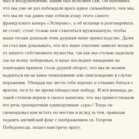
пыл и воодушевление, каким был исполнен сам. Он напомнил,
что мы уже не раз побеждали врага вдвое сильнейшего, чем мы,
что мы не так давно еще отбили атаку этого самого
французского капера «Эсперанс», а об испанце и разговаривать
не стоит; стоит только нам схватиться врукопашную, чтобы
наши тесаки доказали этим дуракам наше превосходство. Далее
он стал нам доказывать, что все наше спасение зависит всецело
от нашего собственного мужества, так как мы столько наделали
зла по всему побережью, и наше последнее нападение на
плантацию приняло столь дурной оборот, что мы не можем
надеяться ни на какое помилование или снисхождение в случае
поражения. Убеждая нас вести себя хорошо и отважно биться с
врагом, он в то же время обещал нам победу. И вся команда до
такой степени верила в своего капитана, что мы приветствовали
его речь троекратным единодушным «ура»! Тогда он
скомандовал нам встать по местам и вслед за тем, приказав
поднять английский флаг с изображением св. Георгия
Победоносца, пошел навстречу врагу.