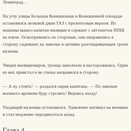
Ленинград…
На углу улицы Большая Конюшенная и Конюшенной площади
остановился легковой джип ГАЗ с брезентовым верхом. Из
машины вышел капитан милиции и сержант с автоматом ППШ
на плече. Осмотревшись по сторонам, они направились в
сторону сидевших на лавочке и активно разговаривающих троих
мужчин.
Увидев милиционеров, троица замолчала и насторожилась. Один
из них привстал и не спеша направился в сторону.
— А ну стоять! — раздался окрик капитана. — По законам
военного времени буду стрелять! Вернись назад!
Уходящий мужчина остановился. Удивленно взглянул на военных
и стал медленно передвигаться назад.
Глава 4