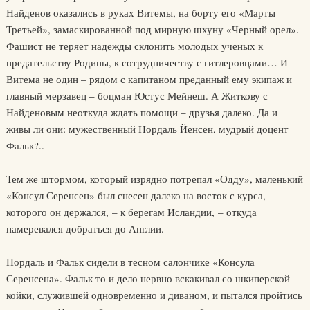
Найденов оказались в руках Витемы, на борту его «Марты
Третьей», замаскированной под мирную шхуну «Черный орел».
Фашист не теряет надежды склонить молодых ученых к
предательству Родины, к сотрудничеству с гитлеровцами… И
Витема не один – рядом с капитаном преданный ему экипаж и
главный мерзавец – боцман Юстус Мейнеш. А Житкову с
Найденовым неоткуда ждать помощи – друзья далеко. Да и
живы ли они: мужественный Нордаль Йенсен, мудрый доцент
Фальк?..
Тем же штормом, который изрядно потрепал «Одду», маленький
«Консул Серенсен» был снесен далеко на восток с курса,
которого он держался, – к берегам Исландии, – откуда
намеревался добраться до Англии.
Нордаль и Фальк сидели в тесном салончике «Консула
Серенсена». Фальк то и дело нервно вскакивал со шкиперской
койки, служившей одновременно и диваном, и пытался пройтись