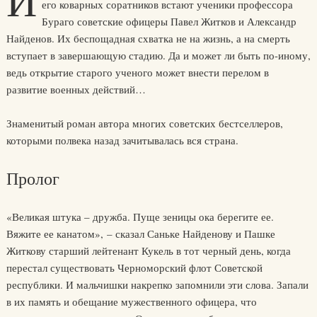
И
его коварных соратников встают ученики профессора
Бураго советские офицеры Павел Житков и Александр
Найденов. Их беспощадная схватка не на жизнь, а на смерть
вступает в завершающую стадию. Да и может ли быть по-иному,
ведь открытие старого ученого может внести перелом в
развитие военных действий…
Знаменитый роман автора многих советских бестселлеров,
которыми полвека назад зачитывалась вся страна.
Пролог
«Великая штука – дружба. Пуще зеницы ока берегите ее.
Вяжите ее канатом», – сказал Саньке Найденову и Пашке
Житкову старший лейтенант Кукель в тот черный день, когда
перестал существовать Черноморский флот Советской
республики. И мальчишки накрепко запомнили эти слова. Запали
в их память и обещание мужественного офицера, что