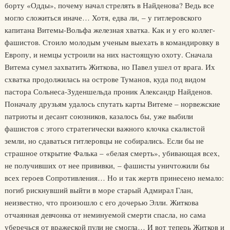
борту «Одды», почему начал стрелять в Найденова? Ведь все
могло сложиться иначе… Хотя, едва ли, – у гитлеровского
капитана Витемы-Вольфа железная хватка. Как и у его коллег-
фашистов. Стоило молодым ученым выехать в командировку в
Европу, и немцы устроили на них настоящую охоту. Сначала
Витема сумел захватить Житкова, но Павел ушел от врага. Их
схватка продолжилась на острове Туманов, куда под видом
пастора Сольнеса-Зуденшельда проник Александр Найденов.
Поначалу друзьям удалось спутать карты Витеме – норвежские
патриоты и десант союзников, казалось бы, уже выбили
фашистов с этого стратегически важного клочка скалистой
земли, но сдаваться гитлеровцы не собирались. Если бы не
страшное открытие Фалька – «белая смерть», убивающая всех,
не получивших от нее прививки, – фашисты уничтожили бы
всех героев Сопротивления… Но и так жертв принесено немало:
погиб рискнувший выйти в море старый Адмирал Глан,
неизвестно, что произошло с его дочерью Элли. Житкова
отчаянная девчонка от неминуемой смерти спасла, но сама
уберечься от вражеской пули не смогла… И вот теперь Житков и