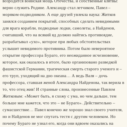
возродится воинская мощь Отечества, и собственные клятвы:
верно служить Родине. Александр стал летчиком, Павел –
моряком-подводником. А еще друзей увлекла наука: Житков
занялся созданием покрытий, способных сделать невидимыми
для врага корабли, подводные лодки, самолеты, а Найденов,
считавший, что на всякий яд должно найтись противоядие,
разрабатывал «ухо», которое при любых обстоятельствах
услышит невидимого противника. Потом было невероятное
открытие профессора Бураго, его неожиданное исчезновение,
которое, как оказалось в итоге, было организовано разведкой
фашистской Германии, трагическая смерть старого ученого и –
его труп, уходящий на дно океана… А ведь Валя – дочь
профессора, ставшая женой Александра Найденова, так верила в
то, что отец жив! И странные слова, произнесенные Павлом
Житковым: «Может быть, я схожу с ума, но чем дальше, тем
больше мне кажется, что это – не Бураго». Действительно –
сумасшествие… Павел конечно же хорошо знал своего учителя,
но и Найденов не мог спутать тестя с другим человеком. Но
почему Бураго не узнал его, когда они вдвоем оказались на