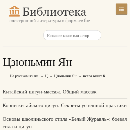
Цзюньмин Ян
всего книг: 8
На русском языке
»
Ц
»
Цзюньмин Ян
»
Китайский цигун-массаж. Общий массаж
Корни китайского цигун. Секреты успешной практики
Основы шаолиньского стиля «Белый Журавль»: боевая
сила и цигун