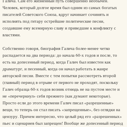
Галича. Сам его жизненный путь совершенно необычен.
Человек, который долгое время был одним из самых богатых
писателей Советского Союза, вдруг начинает сочинять и
исполнять под гитару острейшие политические песни,
создавшие ему всемирную славу и приведшие к конфликту с
властями.
Собственно говоря, биография Галича более-менее четко
распадается на два периода: до начала 60-х годов и после, то
есть на допесенный период, когда Галич был известен как
драматург, и песенный, когда он начал работать в жанре
авторской песни. Вместе с тем попытки рассмотреть второй
(главный) период в отрыве от первого не проходят, поскольку
Галич образца 60-х годов возник отнюдь не на пустом месте и
не «перечеркнул» себя прежнего (как думают некоторые).
Просто если до этого времени Галич писал «разрешенные»
вещи, то теперь он стал писать «запрещенные», без оглядки на
цензуру. Причем интересно, что целый ряд его «разрешенных»
пьес и сценариев был запрещен! Вообще же допесенный период